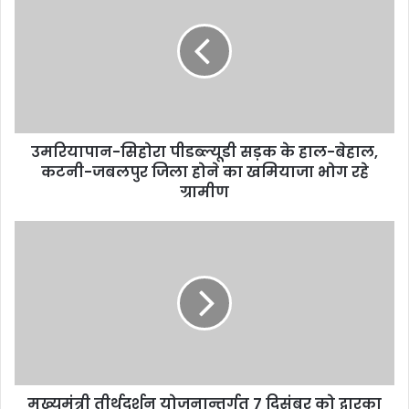
E
m
a
i
l
a
d
d
उमरियापान-सिहोरा पीडब्ल्यूडी सड़क के हाल-बेहाल,
r
कटनी-जबलपुर जिला होने का खमियाजा भोग रहे
e
ग्रामीण
s
s
मुख्यमंत्री तीर्थदर्शन योजनान्तर्गत 7 दिसंबर को द्वारका