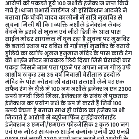
आरोपी को पकडते हुये 100 नशीले इंजैक्शन जप्त किये
गये है। थाना प्रभारी लार्डगंज श्री हरिकिशन आटनेरे ने
बताया कि चौकी यादव कालोनी में रात्रि मुखबिर से
सूचना मिली थी कि 1 व्यक्ति नशीले इंजेक्शन लेकर
बेचने के इरादे से भूलन एवं जीरो डिग्री के आस पास
साईन मोटर सायकल में घूम रहा है सूचना पर मुखबिर
के बताये स्थान पर दबिश दी गई जहॉ मुखबिर के बताये
हुलिये का व्यक्ति भूलन हनुमान मंदिर के पास काले रंग
की शाईन मोटर सायकल लिये दिखा जिसे घेराबंदी कर
पकड़ा जिसने नाम पता पूछने पर अपना नाम गोलू उर्फ
आशीष ठाकुर उम्र 35 वर्ष निवासी चेरीताल हरदौल
मंदिर के पास कोतवाली बताया तलाशी लेने पर एक
सफैद रंग के थैले में 100 नग नशीले इजेक्शन एवं 2300
रूपये नगदी लिये मिला, इंजेक्शन के संबंध मे पूछताछ
इंजेक्शन का प्रयोग नशे के रूप में करते हैं जिसे 100
रूपये बेचता है बताया साथ ही एविल का इंजेक्शन भी
मिलाते हैं आरोपी से ब्यूप्रेनार्फिन हाईड्रोक्लोराईड
इंजेक्शन 3 एमजी/एमएल फोरजेसिक 2 कुल 100 नग
एवं एक मोटर सायकल शाईन क्रमांक एमपी 20 एनडी
0938 एवं नगदी 2300 रूपये जप्त करते हुये आरोपी के