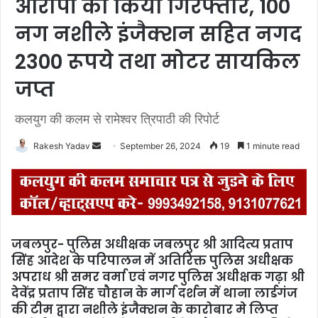
आरोपी को किया गिरफ्तार, 100
नग नशीले इंजैक्शन सहित नगद
2300 रूपये तथा मोटर सायकिल
जप्त
कलयुग की कलम से रामेश्वर त्रिपाठी की रिपोर्ट
Rakesh Yadav
S
September 26, 2024
19
1 minute read
e
n
d
a
n
जबलपुर- पुलिस अधीक्षक जबलपुर श्री आदित्य प्रताप
e
सिंह आदेश के परिपालन में अतिरिक्त पुलिस अधीक्षक
m
अपराध श्री समर वर्मा एवं नगर पुलिस अधीक्षक गढ़ा श्री
a
देवेंद्र प्रताप सिंह चौहान के मार्ग दर्शन में थाना लार्डगंज
i
की टीम द्वारा नशीले इंजैक्शन के कारोबार मे लिप्त
l