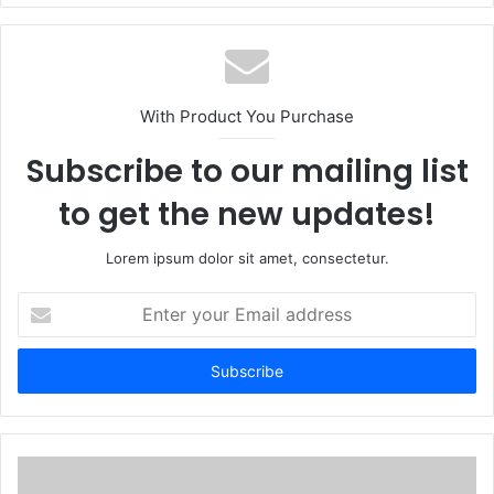
b
s
i
t
With Product You Purchase
e
Subscribe to our mailing list
to get the new updates!
Lorem ipsum dolor sit amet, consectetur.
E
n
t
e
r
y
o
u
r