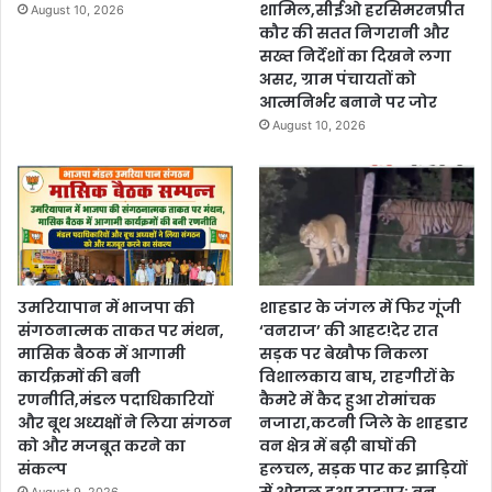
शामिल,सीईओ हरसिमरनप्रीत
August 10, 2026
कौर की सतत निगरानी और
सख्त निर्देशों का दिखने लगा
असर, ग्राम पंचायतों को
आत्मनिर्भर बनाने पर जोर
August 10, 2026
उमरियापान में भाजपा की
शाहडार के जंगल में फिर गूंजी
संगठनात्मक ताकत पर मंथन,
‘वनराज’ की आहट!देर रात
मासिक बैठक में आगामी
सड़क पर बेखौफ निकला
कार्यक्रमों की बनी
विशालकाय बाघ, राहगीरों के
रणनीति,मंडल पदाधिकारियों
कैमरे में कैद हुआ रोमांचक
और बूथ अध्यक्षों ने लिया संगठन
नजारा,कटनी जिले के शाहडार
को और मजबूत करने का
वन क्षेत्र में बढ़ी बाघों की
संकल्प
हलचल, सड़क पार कर झाड़ियों
में ओझल हुआ टाइगर; वन
August 9, 2026