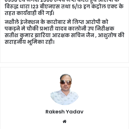
विरूद्ध धारा 123 बीएनएस तथा 5/13 ड्रग कंट्रोल एक्ट के
तहत कार्यवाही की गई।
नशीले इंजेक्शन के कारोबार मे लिप्त आरोपी को
पकड़ने मे चौकी प्रभारी यादव कालोनी उप निरीक्षक
सतीश कुमार झारिया आरक्षक सचिन जैन , आशुतोष की
सराहनीय भूमिका रही।
Rakesh Yadav
W
e