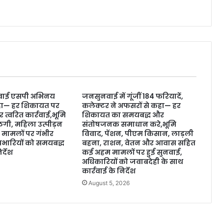
वाई एसपी अभिनय
जनसुनवाई में गूंजीं 184 फरियादें,
 कहा— हर शिकायत पर
कलेक्टर ने अफसरों से कहा— हर
र त्वरित कार्रवाई,भूमि
शिकायत का समयबद्ध और
ठगी, महिला उत्पीड़न
संतोषजनक समाधान करे,भूमि
मामलों पर गंभीर
विवाद, पेंशन, पीएम किसान, लाड़ली
्रभारियों को समयबद्ध
बहना, राशन, वेतन और आवास सहित
्देश
कई अहम मामलों पर हुई सुनवाई,
अधिकारियों को जवाबदेही के साथ
6
कार्रवाई के निर्देश
August 5, 2026