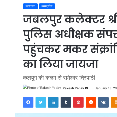
प्रशासन
मध्यप्रदेश
जबलपुर कलेक्टर श्र
पुलिस अधीक्षक संपत्
पहुंचकर मकर संक्रांत
का लिया जायजा
कलयुग की कलम से रामेश्वर त्रिपाठी
Rakesh Yadav
S
January 13, 2
e
Facebook
Twitter
LinkedIn
Tumblr
Pinterest
Reddit
VKontakte
n
d
a