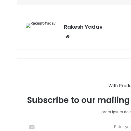
Rakesh Yadav
W
e
b
s
i
t
e
With Prod
Subscribe to our mailing 
Lorem ipsum dolo
E
n