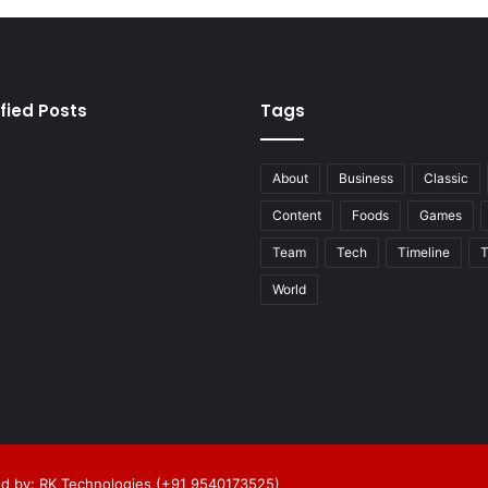
fied Posts
Tags
About
Business
Classic
Content
Foods
Games
Team
Tech
Timeline
T
World
d by: RK Technologies (+91 9540173525)