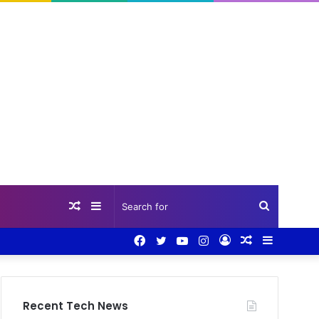
Random
Sidebar
Search
Facebook
Twitter
YouTube
Instagram
Log
Random
Sidebar
Article
for
In
Article
Recent Tech News