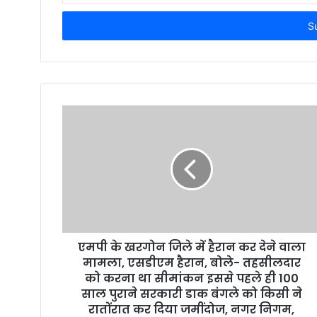
t
e
r
y
o
u
r
E
m
a
i
l
a
d
d
r
एमपी के खरगोन जिले में हैरान कर देने वाला
e
मामला, एसडीएम हैरान, बोले- तहसीलदार
s
को करना था सीमांकन इससे पहले ही 100
s
साल पुराने सरकारी डाक बंगले को किसी ने
रातोंरात कर दिया जमींदोज, नगर निगम,