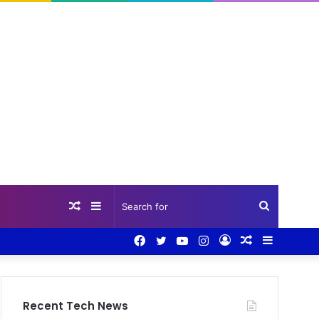
Random
Sidebar
Search
Facebook
Twitter
YouTube
Instagram
Log
Random
Sidebar
Article
for
In
Article
Recent Tech News