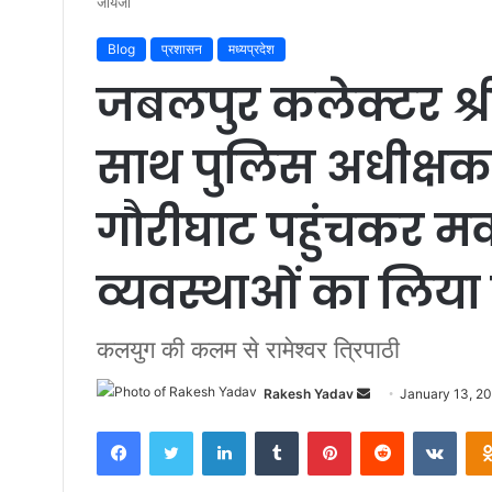
जायजा
Blog
प्रशासन
मध्यप्रदेश
जबलपुर कलेक्टर श्र
साथ पुलिस अधीक्षक स
गौरीघाट पहुंचकर मकर
व्यवस्थाओं का लिय
कलयुग की कलम से रामेश्वर त्रिपाठी
Rakesh Yadav
S
January 13, 2
e
Facebook
Twitter
LinkedIn
Tumblr
Pinterest
Reddit
VKontakte
n
d