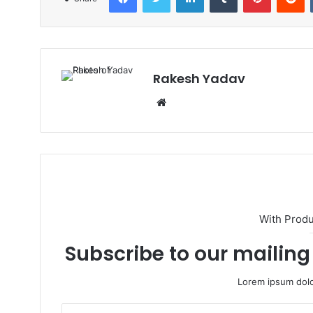
Rakesh Yadav
W
e
b
s
i
t
e
With Prod
Subscribe to our mailing 
Lorem ipsum dolo
E