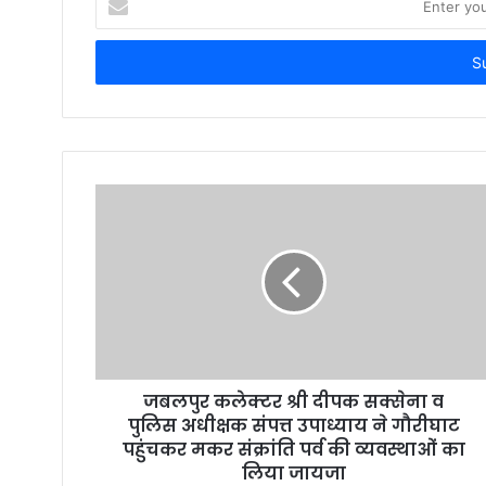
n
t
e
r
y
o
u
r
E
m
a
i
l
a
d
d
r
जबलपुर कलेक्टर श्री दीपक सक्सेना व
e
पुलिस अधीक्षक संपत्त उपाध्याय ने गौरीघाट
s
पहुंचकर मकर संक्रांति पर्व की व्यवस्थाओं का
s
लिया जायजा