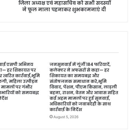
जिला अध्यक्ष एवं महासचिव को सभी सदस्यों
ने फूल माला पहनाकर शुभकामनाएं दी
वाई एसपी अभिनय
जनसुनवाई में गूंजीं 184 फरियादें,
 कहा— हर शिकायत पर
कलेक्टर ने अफसरों से कहा— हर
र त्वरित कार्रवाई,भूमि
शिकायत का समयबद्ध और
ठगी, महिला उत्पीड़न
संतोषजनक समाधान करे,भूमि
मामलों पर गंभीर
विवाद, पेंशन, पीएम किसान, लाड़ली
्रभारियों को समयबद्ध
बहना, राशन, वेतन और आवास सहित
्देश
कई अहम मामलों पर हुई सुनवाई,
अधिकारियों को जवाबदेही के साथ
6
कार्रवाई के निर्देश
August 5, 2026