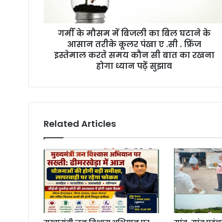
d
d
r
गर्मी के मौसम में बिजली का बिल घटाने के
e
आसान तरीके कूलर पंखा ए .सी . फ्रिंज
s
इस्तेमाल करते समय कौन सी बात का रखना
s
होगा ध्यान पढ़ें सुझाव
Related Articles