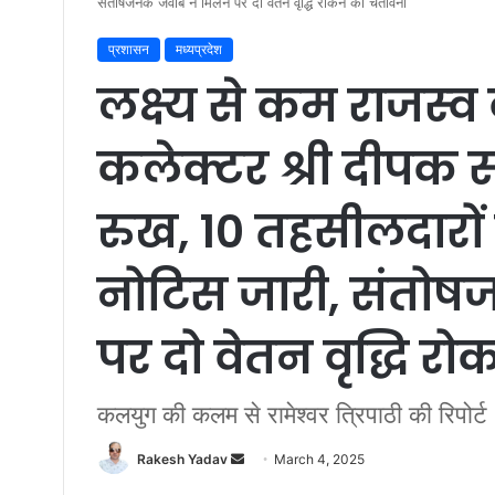
संतोषजनक जवाब न मिलने पर दो वेतन वृद्धि रोकने की चेतावनी
प्रशासन
मध्यप्रदेश
लक्ष्‍य से कम राजस्
कलेक्टर श्री दीपक 
रुख, 10 तहसीलदार
नोटिस जारी, संतो
पर दो वेतन वृद्धि र
कलयुग की कलम से रामेश्वर त्रिपाठी की रिपोर्ट
Rakesh Yadav
S
March 4, 2025
e