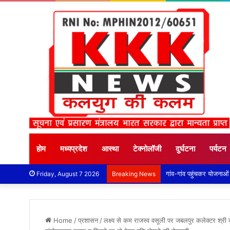
होम
मध्यप्रदेश
आस्था
टेक्नोलॉजी
दुर्घटना
पर्यटन
Friday, August 7 2026
Breaking News
Home
/
प्रशासन
/
लक्ष्‍य से कम राजस्‍व वसूली पर जबलपुर कलेक्टर श