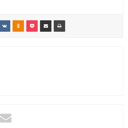
VKontakte
Odnoklassniki
Pocket
Share via Email
Print