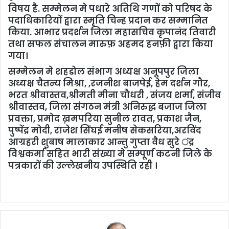
विषय है. सम्मेलन मे पधारे अतिथि गणों को परिषद के
पदाधिकारियों द्वारा स्मृति चिन्ह प्रदान कर सम्मानित
किया. आभार प्रदर्शन जिला महासचिव कृपानंद तिवारी
तथा सफल संचालन मारुफ़ अहमद हनफ़ी द्वारा किया
गया।
सम्मेलन मे शहडोल संभाग अध्यक्ष अनूपपुर जिला
अध्यक्ष चैतन्य मिश्रा, ,रजनीश बाजपेई, हेम दर्शन गौर,
भरत श्रीवास्तव,श्रीमती मीना चौधरी , संजय शर्मा, संजीव
श्रीवास्तव, जिला संगठन मंत्री अनिरुद्ध बजाज जिला
प्रवक्ता, प्रमोद ख़मपरिया सुनील रावत, प्रकाश जैन,
पुष्पेंद्र मोदी, राजेश सिंघई मनीष सेकसरिया,अरविंद
आग्रहरी शुबाष मालाकार आन्तु गुप्ता वैध सुरे ंद्र
विश्वकर्मा सहित भारी संख्या मे सम्पूर्ण कटनी जिले के
पत्रकारों की उल्लेखनीय उपस्थिति रही ।