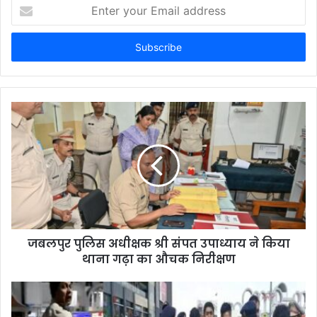
E
n
t
e
r
y
o
u
r
E
m
a
i
l
a
d
d
जबलपुर पुलिस अधीक्षक श्री संपत उपाध्याय ने किया
r
थाना गढ़ा का औचक निरीक्षण
e
s
s