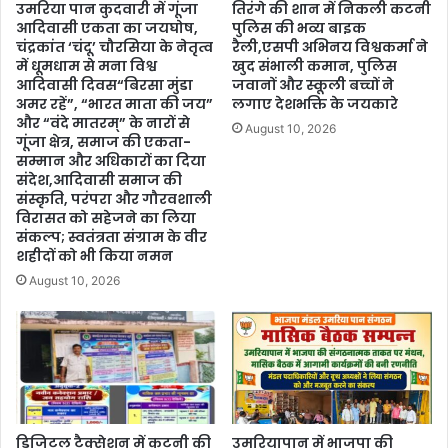
उमरिया पान कुदवारी में गूंजा
तिरंगे की शान में निकली कटनी
आदिवासी एकता का जयघोष,
पुलिस की भव्य बाइक
चंद्रकांत ‘चंदू’ चौरसिया के नेतृत्व
रैली,एसपी अभिनय विश्वकर्मा ने
में धूमधाम से मना विश्व
खुद संभाली कमान, पुलिस
आदिवासी दिवस“बिरसा मुंडा
जवानों और स्कूली बच्चों ने
अमर रहें”, “भारत माता की जय”
लगाए देशभक्ति के जयकारे
और “वंदे मातरम्” के नारों से
August 10, 2026
गूंजा क्षेत्र, समाज की एकता-
सम्मान और अधिकारों का दिया
संदेश,आदिवासी समाज की
संस्कृति, परंपरा और गौरवशाली
विरासत को सहेजने का लिया
संकल्प; स्वतंत्रता संग्राम के वीर
शहीदों को भी किया नमन
August 10, 2026
डिजिटल टैक्सेशन में कटनी की
उमरियापान में भाजपा की