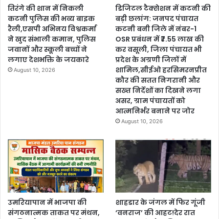
तिरंगे की शान में निकली
डिजिटल टैक्सेशन में कटनी की
कटनी पुलिस की भव्य बाइक
बड़ी छलांग: जनपद पंचायत
रैली,एसपी अभिनय विश्वकर्मा
कटनी बनी जिले में नंबर-1
ने खुद संभाली कमान, पुलिस
OSR प्रबंधन में ₹7.55 लाख की
जवानों और स्कूली बच्चों ने
कर वसूली, जिला पंचायत भी
लगाए देशभक्ति के जयकारे
प्रदेश के अग्रणी जिलों में
शामिल,सीईओ हरसिमरनप्रीत
August 10, 2026
कौर की सतत निगरानी और
सख्त निर्देशों का दिखने लगा
असर, ग्राम पंचायतों को
आत्मनिर्भर बनाने पर जोर
August 10, 2026
उमरियापान में भाजपा की
शाहडार के जंगल में फिर गूंजी
संगठनात्मक ताकत पर मंथन,
‘वनराज’ की आहट!देर रात