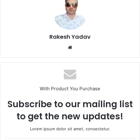
Rakesh Yadav
W
e
b
s
i
t
With Product You Purchase
e
Subscribe to our mailing list
to get the new updates!
Lorem ipsum dolor sit amet, consectetur.