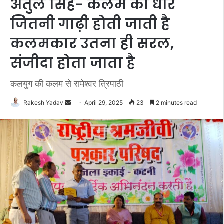
अतुल सिंह- कलम की धार
जितनी गाढ़ी होती जाती है
कलमकार उतना ही सरल,
संजीदा होता जाता है
कलयुग की कलम से रामेश्वर त्रिपाठी
Rakesh Yadav
S
April 29, 2025
23
2 minutes read
e
n
d
a
n
e
m
a
i
l