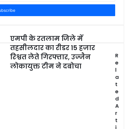
एमपी के रतलाम जिले में
तहसीलदार का रीडर 15 हजार
R
रिश्वत लेते गिरफ्तार, उज्जैन
e
लोकायुक्त टीम ने दबोचा
l
a
t
e
d
A
r
t
i