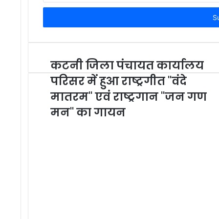
t
e
r
y
o
u
कटनी जिला पंचायत कार्यालय
r
परिसर में हुआ राष्ट्रगीत "वंदे
E
m
मातरम" एवं राष्ट्रगान "जन गण
a
मन" का गायन
i
l
a
d
d
r
e
s
s