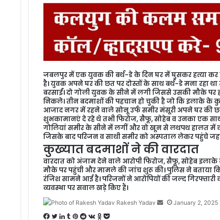
जबलपुर में एक युवक की बर्थ-डे के दिन घर में घुसकर हत्या
है। युवक अपने घर की छत पर दोस्तों के साथ बर्थ-डे मना रहा था 
बरसाईं। दो गोली युवक के सीने में लगी जिससे उसकी मौके पर 
निकले। तीन बदमाशों की पहचान हो चुकी है जो कि इलाके के कु
आजाद नगर में रहने वाले सोनू उर्फ समीर मंसूरी अपने घर की छत 
शुभकामानएं दे रहे थे तभी फिरोज, सैफू, सोहेब व उनका एक साथी 
गोलियां समीर के सीने में लगीं और वो खून से लथपथ हालत में 
जिसके बाद परिजन व साथी समीर को अस्पताल लेकर पहुंचे जहां ड
कुख्यात बदमाशों ने की वारदात
वारदात को अंजाम देने वाले आरोपी फिरोज, सैफू, सोहेब इलाके
मौके पर पहुंची और मामले की जांच शुरू की। पुलिस ने बताया 
रंजिश सामने आई है। परिजनों ने आरोपियों की जल्द गिरफ्तारी 
व्यवस्था पर सवाल खड़े किए हैं।
Rakesh Yadav
S
January 2, 2025
e
F
T
L
T
P
R
V
O
P