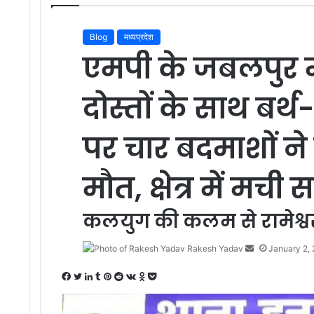
Blog
मध्यप्रदेश
एमपी के जबलपुर म
दोस्तों के साथ बर्थ
पर चार बदमाशों न
मौत, क्षेत्र में मच
कलयुग की कलम से रामेश्वर 
Rakesh Yadav
S
January 2,
e
F
T
L
T
P
R
V
O
P
n
a
w
i
u
i
e
K
d
o
d
c
i
n
m
n
d
o
n
c
a