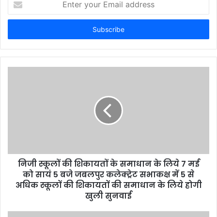
n
t
e
r
y
o
u
r
E
m
a
i
l
a
d
d
निजी स्‍कूलों की शिकायतों के समाधान के लिये 7 मई
r
को सायं 5 बजे जबलपुर कलेक्ट्रेट सभाकक्ष में 5 से
e
अधिक स्‍कूलों की शिकायतों की समाधान के लिये होगी
s
खुली सुनवाई
s