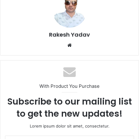
Rakesh Yadav
W
e
b
s
i
t
With Product You Purchase
e
Subscribe to our mailing list
to get the new updates!
Lorem ipsum dolor sit amet, consectetur.
E