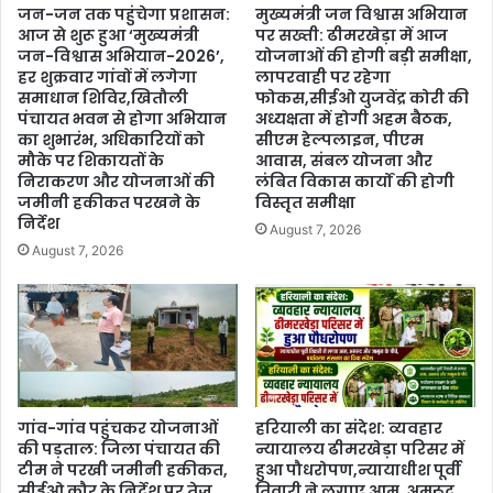
जन-जन तक पहुंचेगा प्रशासन:
मुख्यमंत्री जन विश्वास अभियान
आज से शुरू हुआ ‘मुख्यमंत्री
पर सख्ती: ढीमरखेड़ा में आज
जन-विश्वास अभियान-2026’,
योजनाओं की होगी बड़ी समीक्षा,
हर शुक्रवार गांवों में लगेगा
लापरवाही पर रहेगा
समाधान शिविर,खितौली
फोकस,सीईओ युजवेंद्र कोरी की
पंचायत भवन से होगा अभियान
अध्यक्षता में होगी अहम बैठक,
का शुभारंभ, अधिकारियों को
सीएम हेल्पलाइन, पीएम
मौके पर शिकायतों के
आवास, संबल योजना और
निराकरण और योजनाओं की
लंबित विकास कार्यों की होगी
जमीनी हकीकत परखने के
विस्तृत समीक्षा
निर्देश
August 7, 2026
August 7, 2026
गांव-गांव पहुंचकर योजनाओं
हरियाली का संदेश: व्यवहार
की पड़ताल: जिला पंचायत की
न्यायालय ढीमरखेड़ा परिसर में
टीम ने परखी जमीनी हकीकत,
हुआ पौधरोपण,न्यायाधीश पूर्वी
सीईओ कौर के निर्देश पर तेज
तिवारी ने लगाए आम, अमरूद