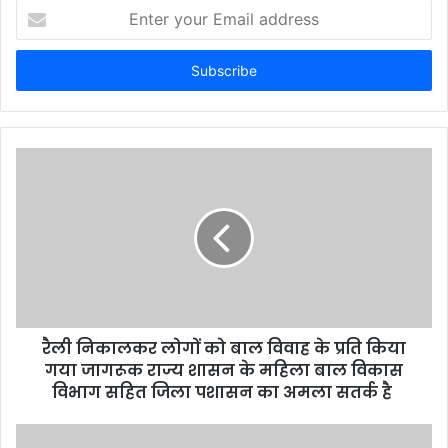
E
n
t
e
r
y
o
u
r
E
m
a
i
l
a
d
d
रैली निकालकर लोगों को बाल विवाह के प्रति किया
r
गया जागरूक राज्य शासन के महिला बाल विकास
e
विभाग सहित जिला पशासन का अमला सतर्क है
s
s