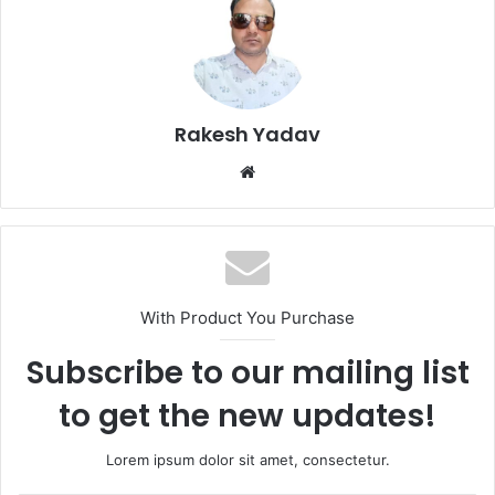
Rakesh Yadav
W
e
b
s
i
t
With Product You Purchase
e
Subscribe to our mailing list
to get the new updates!
Lorem ipsum dolor sit amet, consectetur.