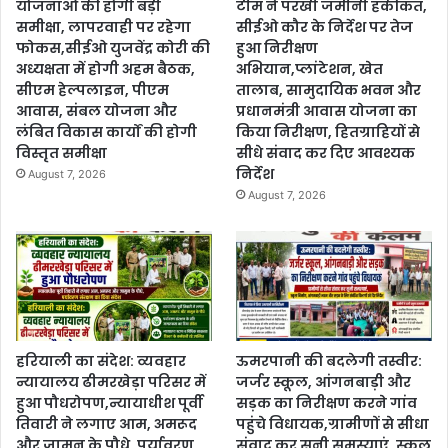
योजनाओं की होगी बड़ी
टीम ने परखी जमीनी हकीकत,
समीक्षा, लापरवाही पर रहेगा
सीईओ कौर के निर्देश पर तेज
फोकस,सीईओ युजवेंद्र कोरी की
हुआ निरीक्षण
अध्यक्षता में होगी अहम बैठक,
अभियान,प्लांटेशन, खेत
सीएम हेल्पलाइन, पीएम
तालाब, सामुदायिक भवन और
आवास, संबल योजना और
प्रधानमंत्री आवास योजना का
लंबित विकास कार्यों की होगी
किया निरीक्षण, हितग्राहियों से
विस्तृत समीक्षा
सीधे संवाद कर दिए आवश्यक
निर्देश
August 7, 2026
August 7, 2026
हरियाली का संदेश: व्यवहार
ऊमरपानी की बदलेगी तस्वीर:
न्यायालय ढीमरखेड़ा परिसर में
जर्जर स्कूल, आंगनबाड़ी और
हुआ पौधरोपण,न्यायाधीश पूर्वी
सड़क का निरीक्षण करने गांव
तिवारी ने लगाए आम, अमरूद
पहुंचे विधायक,ग्रामीणों से सीधा
और जामुन के पौधे, पर्यावरण
संवाद कर सुनी समस्याएं, स्कूल