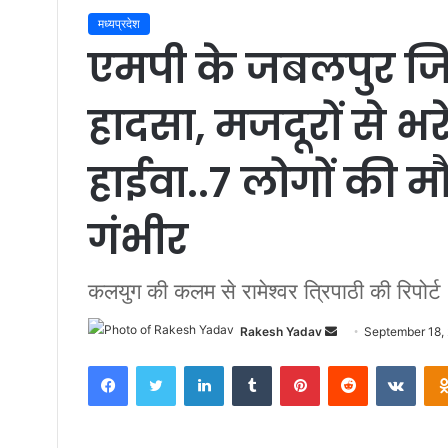
मध्यप्रदेश
एमपी के जबलपुर जि
हादसा, मजदूरों से 
हाईवा..7 लोगों की 
गंभीर
कलयुग की कलम से रामेश्वर त्रिपाठी की रिपोर्ट
Rakesh Yadav
S
September 18,
e
Facebook
Twitter
LinkedIn
Tumblr
Pinterest
Reddit
VKontakte
n
d
a