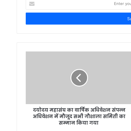
E
n
t
e
r
y
o
u
r
E
m
a
i
l
a
d
d
r
दयोदय महासंघ का वार्षिक अधिवेशन संपन्न
e
अधिवेशन में मौजूद सभी गौशाला समिती का
s
सम्मान किया गया
s