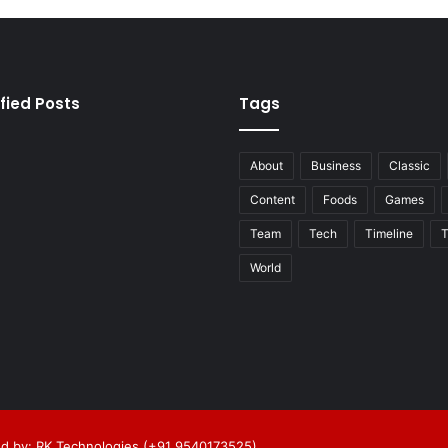
fied Posts
Tags
About
Business
Classic
Content
Foods
Games
Team
Tech
Timeline
T
World
d by: RK Technologies (+91 9540173525)