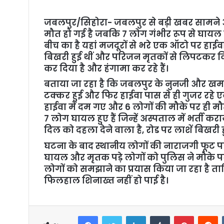
n
e
जबलपुर/सिहोरा- जबलपुर से बड़ी खबर सामने आ र
m
मौत हो गई है जबकि 7 लोग गंभीर रूप से घायल
a
बीच का है यहां मजदूरों से भरे एक ऑटो पर हाई
i
बिखरी हुई थीं और परिजन मृतकों से लिपटकर विला
l
कर दिया है और हंगामा कर रहे हैं।
बताया जा रहा है कि जबलपुर के नुनजी और खमर
टक्कर हुई और फिर हाईवा पास से ही गुजर रहे
हाईवा में दम गए और 6 लोगों की मौके पर ही मौत
7 लोग घायल हुए हैं जिन्हें अस्पताल में भर्ती क
दिल को दहला देने वाला है, रोड पर लाशें बिखर
घटना के बाद स्थानीय लोगों की नाराजगी फूट प
घायल और मृतक पड़े लोगों को पुलिस ने मौके प
लोगों को समझाने का प्रयास किया जा रहा है 
फिलहाल शिनाख्त नहीं हो पाई है।
Facebook
Twitter
LinkedIn
Tumblr
Pinterest
Reddit