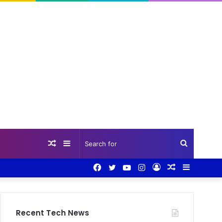
Random
Sidebar
Search
Facebook
Twitter
YouTube
Instagram
Log
Random
Sidebar
Article
for
In
Article
Recent Tech News