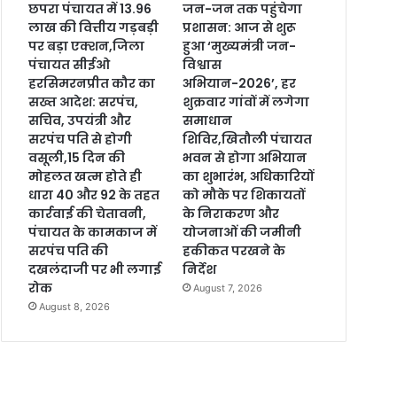
छपरा पंचायत में 13.96
जन-जन तक पहुंचेगा
लाख की वित्तीय गड़बड़ी
प्रशासन: आज से शुरू
पर बड़ा एक्शन,जिला
हुआ ‘मुख्यमंत्री जन-
पंचायत सीईओ
विश्वास
हरसिमरनप्रीत कौर का
अभियान-2026’, हर
सख्त आदेश: सरपंच,
शुक्रवार गांवों में लगेगा
सचिव, उपयंत्री और
समाधान
सरपंच पति से होगी
शिविर,खितौली पंचायत
वसूली,15 दिन की
भवन से होगा अभियान
मोहलत खत्म होते ही
का शुभारंभ, अधिकारियों
धारा 40 और 92 के तहत
को मौके पर शिकायतों
कार्रवाई की चेतावनी,
के निराकरण और
पंचायत के कामकाज में
योजनाओं की जमीनी
सरपंच पति की
हकीकत परखने के
दखलंदाजी पर भी लगाई
निर्देश
रोक
August 7, 2026
August 8, 2026