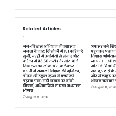
Related Articles
जन-विश्वास अभियान में प्रशासन
अफसर बने शिक्ष
जनता के द्वार: खितौली में 151 फरियादें
पहुंचकर पढ़ाया
सुनीं, बरही में उद्यमियों से संवाद और
विश्वास अभियान
करेला में ₹33.50 करोड़ के सांदीपनि
जायजा—एडीश
विद्यालय का लोकार्पण,कलेक्टर-
मोदी ने विद्यार्
एसपी ने संभाली शिक्षक की भूमिका,
संवाद,पढ़ाई के
पीएम श्री स्कूल कुआं में बच्चों को
और खेलकूद पर 
पढ़ाया पाठ; सही जवाब पर बांटी
भोजन चखकर पर
मिठाई, अधिकारियों ने चखा मध्याह्न
August 8, 202
भोजन
August 8, 2026