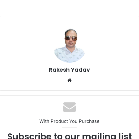
Rakesh Yadav
W
e
b
s
i
t
With Product You Purchase
e
Subscribe to our mailing list