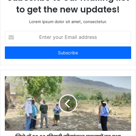
to get the new updates!
Lorem ipsum dolor sit amet, consectetur.
E
n
t
e
r
y
o
u
r
E
m
a
i
l
a
d
d