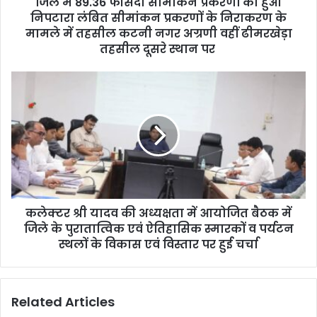
जिले में 89.36 फीसदी सीमांकन प्रकरणों का हुआ
r
निपटारा लंबित सीमांकन प्रकरणों के निराकरण के
e
मामले में तहसील कटनी नगर अग्रणी वहीं ढीमरखेड़ा
s
तहसील दूसरे स्थान पर
s
कलेक्टर श्री यादव की अध्यक्षता में आयोजित बैठक में
जिले के पुरातात्विक एवं ऐतिहासिक स्मारकों व पर्यटन
स्थलों के विकास एवं विस्तार पर हुई चर्चा
Related Articles