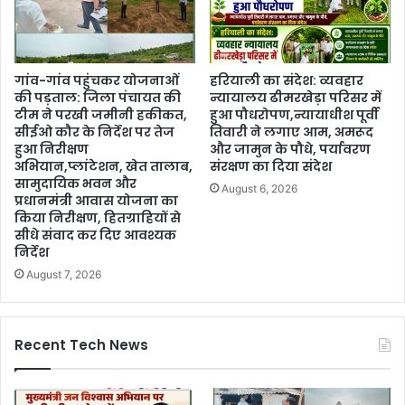
गांव-गांव पहुंचकर योजनाओं
हरियाली का संदेश: व्यवहार
की पड़ताल: जिला पंचायत की
न्यायालय ढीमरखेड़ा परिसर में
टीम ने परखी जमीनी हकीकत,
हुआ पौधरोपण,न्यायाधीश पूर्वी
सीईओ कौर के निर्देश पर तेज
तिवारी ने लगाए आम, अमरूद
हुआ निरीक्षण
और जामुन के पौधे, पर्यावरण
अभियान,प्लांटेशन, खेत तालाब,
संरक्षण का दिया संदेश
सामुदायिक भवन और
August 6, 2026
प्रधानमंत्री आवास योजना का
किया निरीक्षण, हितग्राहियों से
सीधे संवाद कर दिए आवश्यक
निर्देश
August 7, 2026
Recent Tech News