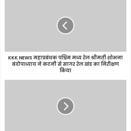
u
r
E
m
a
i
l
a
d
d
KKK NEWS महाप्रबंधक पश्चिम मध्य रेल श्रीमती शोभना
r
बंदोपाध्याय ने कटनी से सागर रेल खंड का निरीक्षण
e
किया
s
s