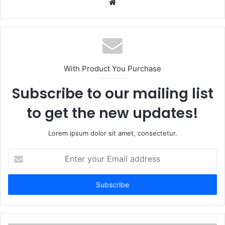
W
e
b
s
i
t
With Product You Purchase
e
Subscribe to our mailing list
to get the new updates!
Lorem ipsum dolor sit amet, consectetur.
E
n
t
e
r
y
o