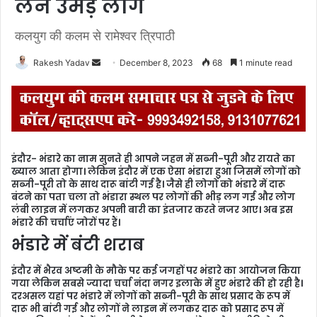
लेने उमड़े लोग
कलयुग की कलम से रामेश्वर त्रिपाठी
Rakesh Yadav
S
December 8, 2023
68
1 minute read
e
n
d
a
n
इंदौर- भंडारे का नाम सुनते ही आपने जहन में सब्जी-पूरी और रायते का
e
ख्याल आता होगा। लेकिन इंदौर में एक ऐसा भंडारा हुआ जिसमें लोगों को
m
सब्जी-पूरी तो के साथ दारू बांटी गई है। जैसे ही लोगों को भंडारे में दारू
बंटने का पता चला तो भंडारा स्थल पर लोगों की भीड़ लग गई और लोग
a
लंबी लाइन में लगकर अपनी बारी का इंतजार करते नजर आए। अब इस
i
भंडारे की चर्चाएं जोरों पर हैं।
l
भंडारे में बंटी शराब
इंदौर में भैरव अष्टमी के मौके पर कई जगहों पर भंडारे का आयोजन किया
गया लेकिन सबसे ज्यादा चर्चा नंदा नगर इलाके में हुए भंडारे की हो रही है।
दरअसल यहां पर भंडारे में लोगों को सब्जी-पूरी के साथ प्रसाद के रूप में
दारू भी बांटी गई और लोगों ने लाइन में लगकर दारू को प्रसाद रूप में