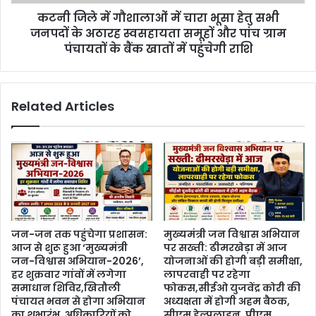
कटनी जिले में गौशालाओं में चारा भूसा हेतु सभी
जनपदों के अठारह स्वसहायता समूहों और पांच ग्राम
पंचायतों के बैंक खातों में पहुंचेगी राशि
Related Articles
जन-जन तक पहुंचेगा प्रशासन:
मुख्यमंत्री जन विश्वास अभियान
आज से शुरू हुआ ‘मुख्यमंत्री
पर सख्ती: ढीमरखेड़ा में आज
जन-विश्वास अभियान-2026’,
योजनाओं की होगी बड़ी समीक्षा,
हर शुक्रवार गांवों में लगेगा
लापरवाही पर रहेगा
समाधान शिविर,खितौली
फोकस,सीईओ युजवेंद्र कोरी की
पंचायत भवन से होगा अभियान
अध्यक्षता में होगी अहम बैठक,
का शुभारंभ, अधिकारियों को
सीएम हेल्पलाइन, पीएम