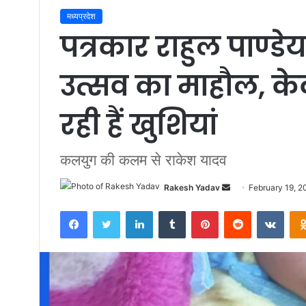
मध्यप्रदेश
पत्रकार राहुल पाण्डेय
उत्सव का माहौल, 
रही हैं खुशियां
कलयुग की कलम से राकेश यादव
Rakesh Yadav
S
February 19, 2
e
Facebook
Twitter
LinkedIn
Tumblr
Pinterest
Reddit
VKontakte
n
d
a
n
e
m