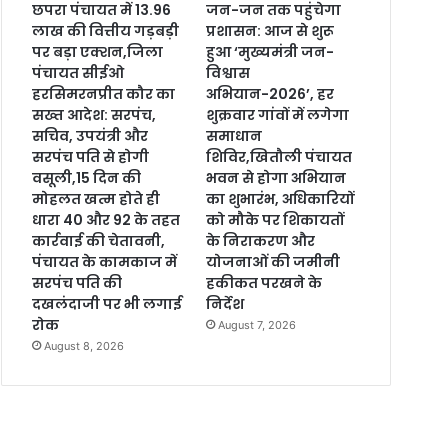
छपरा पंचायत में 13.96
जन-जन तक पहुंचेगा
लाख की वित्तीय गड़बड़ी
प्रशासन: आज से शुरू
पर बड़ा एक्शन,जिला
हुआ ‘मुख्यमंत्री जन-
पंचायत सीईओ
विश्वास
हरसिमरनप्रीत कौर का
अभियान-2026’, हर
सख्त आदेश: सरपंच,
शुक्रवार गांवों में लगेगा
सचिव, उपयंत्री और
समाधान
सरपंच पति से होगी
शिविर,खितौली पंचायत
वसूली,15 दिन की
भवन से होगा अभियान
मोहलत खत्म होते ही
का शुभारंभ, अधिकारियों
धारा 40 और 92 के तहत
को मौके पर शिकायतों
कार्रवाई की चेतावनी,
के निराकरण और
पंचायत के कामकाज में
योजनाओं की जमीनी
सरपंच पति की
हकीकत परखने के
दखलंदाजी पर भी लगाई
निर्देश
रोक
August 7, 2026
August 8, 2026