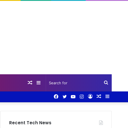
Random
Sidebar
Search
Facebook
Twitter
YouTube
Instagram
Log
Random
Sidebar
Article
for
In
Article
Recent Tech News