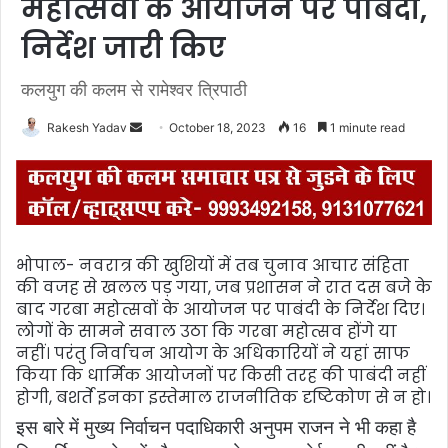
महोत्सवों के आयोजन पर पाबंदी,
निर्देश जारी किए
कलयुग की कलम से रामेश्वर त्रिपाठी
Rakesh Yadav
S
October 18, 2023
16
1 minute read
e
n
d
a
n
भोपाल- नवरात्र की खुशियों में तब चुनाव आचार संहिता
e
की वजह से खलल पड़ गया, जब प्रशासन ने रात दस बजे के
m
बाद गरबा महोत्सवों के आयोजन पर पाबंदी के निर्देश दिए।
a
लोगों के सामने सवाल उठा कि गरबा महोत्सव होंगे या
i
नहीं। परंतु निर्वाचन आयोग के अधिकारियों ने यहां साफ
l
किया कि धार्मिक आयोजनों पर किसी तरह की पाबंदी नहीं
होगी, बशर्ते इनका इस्तेमाल राजनीतिक दृष्टिकोण से न हो।
इस बारे में मुख्य निर्वाचन पदाधिकारी अनुपम राजन ने भी कहा है