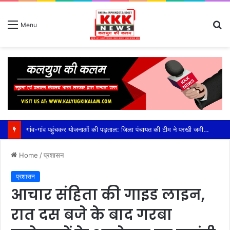
S
Menu
fo
गांव-गांव पहुंचकर योजनाओं की पड़ताल: जिला पंचायत की टीम ने परखी जमीनी हकीकत, सीईओ कौर के निर्देश पर तेज हुआ निरीक्षण अभियान,प्लांटेशन, खेत तालाब, सामुदायिक भवन और प्रधानमंत्री आवास योजना का किया निरीक्षण, हितग्राहियों से सीधे संवाद कर दिए आवश्यक निर्देश
Home
/
प्रशासन
प्रशासन
आचार संहिता की गाइड लाइन,
रात दस बजे के बाद गरबा