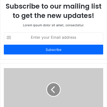
Subscribe to our mailing list
to get the new updates!
Lorem ipsum dolor sit amet, consectetur.
E
n
t
e
r
y
o
u
r
E
m
a
i
l
a