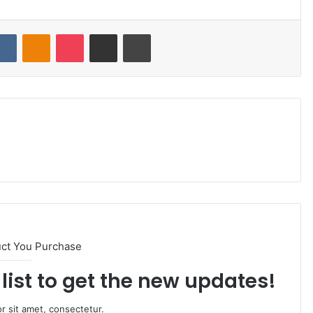
VKontakte
Odnoklassniki
Pocket
Share via Email
Print
uct You Purchase
list to get the new updates!
r sit amet, consectetur.