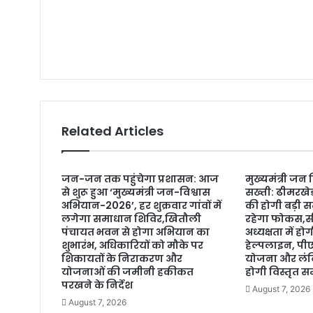
s
Related Articles
जन-जन तक पहुंचेगा प्रशासन: आज
मुख्यमंत्री जन
से शुरू हुआ ‘मुख्यमंत्री जन-विश्वास
सख्ती: ढीमरखे
अभियान-2026’, हर शुक्रवार गांवों में
की होगी बड़ी स
लगेगा समाधान शिविर,खितौली
रहेगा फोकस,सी
पंचायत भवन से होगा अभियान का
अध्यक्षता में 
शुभारंभ, अधिकारियों को मौके पर
हेल्पलाइन, प
शिकायतों के निराकरण और
योजना और लंबि
योजनाओं की जमीनी हकीकत
होगी विस्तृत सम
परखने के निर्देश
August 7, 2026
August 7, 2026