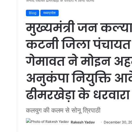
जनपद पंचायत ढीमरखेड़ा के धरवारा में किया पदस्थ
Blog
मध्यप्रदेश
मुख्यमंत्री जन कल्
कटनी जिला पंचायत 
गेमावत ने मोइन अह
अनुकंपा नियुक्ति 
ढीमरखेड़ा के धरवारा
कलयुग की कलम से सोनू त्रिपाठी
Rakesh Yadav
S
December 30, 2
e