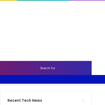
Random
Sidebar
Search
Facebook
Twitter
YouTube
Instagram
Log
Random
Sidebar
Article
for
In
Article
Recent Tech News