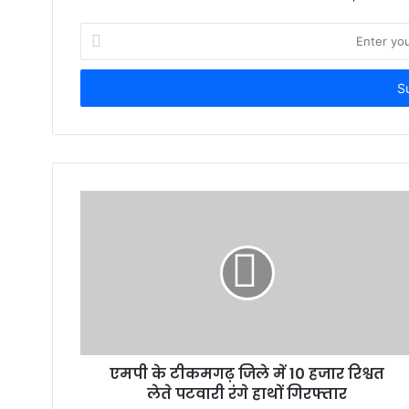
E
n
t
e
r
y
o
u
r
E
m
a
i
l
a
d
d
r
एमपी के टीकमगढ़ जिले में 10 हजार रिश्वत
e
लेते पटवारी रंगे हाथों गिरफ्तार
s