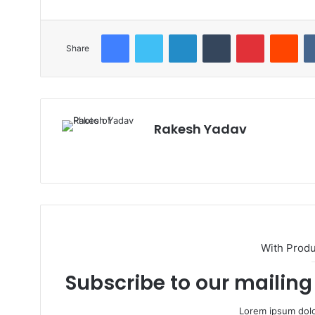
Facebook
Twitter
LinkedIn
Tumblr
Pinterest
Reddit
Share
Rakesh Yadav
W
e
b
s
i
t
With Prod
e
Subscribe to our mailing 
Lorem ipsum dolo