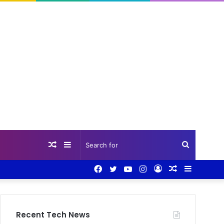
Random
Sidebar
Search
Facebook
Twitter
YouTube
Instagram
Log
Random
Sidebar
Article
for
In
Article
Recent Tech News