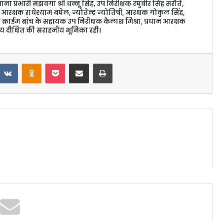
ा प्रभारी मझवगां श्री धन्नू सिंह, उप निरीक्षक रघुवीर सिंह सरौते,
आरक्षक राधेश्याम बघेल, ज्योतेन्द्र ज्योतिषी, आरक्षक गोकुल सिंह,
राईम ब्रांच के सहायक उप निरीक्षक कैलाश मिश्रा, प्रधान आरक्षक
य दीक्षित की सराहनीय भूमिका रही।
VKontakte
Odnoklassniki
Pocket
Share via Email
Print