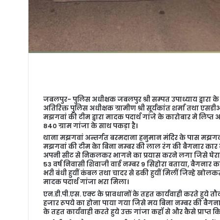
जबलपुर- पुलिस अधीक्षक जबलपुर श्री सम्पत उपाध्याय द्वारा के
अतिरिक्त पुलिस अधीक्षक ग्रामीण श्री सूर्यकांत शर्मा तथा एसडीओपी
मझगवां की टीम द्वारा मादक पदार्थ गांजे के कारोबार मे लिप्त 
840 ग्राम गांजा के साथ पकड़ा है।
थाना मझगवां अन्तर्गत बरमदाना हनुमान मंदिर के पास मझगवा-सि
मझगवां की टीम केा बिना नम्बर की लाल रंग की बैगनार क
अपनी सीट से निकलकर भागने का प्रयास करने लगा जिसे घेरा
53 वर्ष निवासी शिवाजी वार्ड नम्बर 9 सिहोरा बताया, बैगनार का
भरी बंधी हुयीं कंबल तथा चादर से ढकी हुयीं मिलीं जिन्हे खोलकर देख
मादक पदार्थ गांजा भरा मिला।
एन.डी.पी.एस. एक्ट के प्रावधानों के तहत कार्यवाही करते ह
हजार रूपये का होना पाया गया जिसे मय बिना नम्बर की बैगनार 
के तहत कार्यवाही करते हुये उक्त गांजा कहॉ से और कैसे प्राप्त क