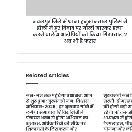
d
d
r
जबलपुर जिले में थाना हनुमानताल पुलिस ने
e
होली में हुए विवाद पर गोली मारकर हत्या
s
करने वाले 4 आरोपियों को किया गिरफ्तार, 2
s
अब भी है फरार
Related Articles
जन-जन तक पहुंचेगा प्रशासन: आज
मुख्यमंत्री जन
से शुरू हुआ ‘मुख्यमंत्री जन-विश्वास
सख्ती: ढीमरखे
अभियान-2026’, हर शुक्रवार गांवों में
की होगी बड़ी स
लगेगा समाधान शिविर,खितौली
रहेगा फोकस,सी
पंचायत भवन से होगा अभियान का
अध्यक्षता में 
शुभारंभ, अधिकारियों को मौके पर
हेल्पलाइन, प
शिकायतों के निराकरण और
योजना और लंबि