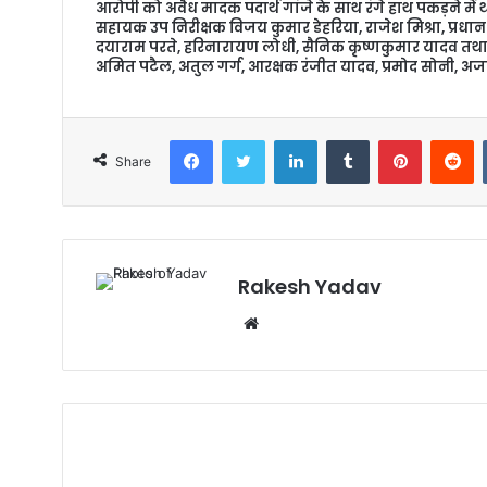
आरोपी को अवैध मादक पदार्थ गांजे के साथ रंगे हाथ पकड़ने में थान
सहायक उप निरीक्षक विजय कुमार डेहरिया, राजेश मिश्रा, प्रधान 
दयाराम परते, हरिनारायण लोधी, सैनिक कृष्णकुमार यादव तथा क्
अमित पटैल, अतुल गर्ग, आरक्षक रंजीत यादव, प्रमोद सोनी, अज
Facebook
Twitter
LinkedIn
Tumblr
Pinterest
Reddit
Share
Rakesh Yadav
W
e
b
s
i
t
e