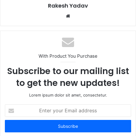
Rakesh Yadav
W
e
b
s
i
t
With Product You Purchase
e
Subscribe to our mailing list
to get the new updates!
Lorem ipsum dolor sit amet, consectetur.
E
n
t
e
r