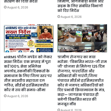
संरक्षण का दिया संदेश
निर्माण, आंगनबाड़ी भवन और
सड़क के लिए संबंधित विभागों
August 6, 2026
को दिए निर्देश
August 6, 2026
eHRMS पोर्टल अपडेट को लेकर
ग्रामीण रोजगार का नया
सख्त निर्देश: एक सप्ताह में पूरा
भरोसा: ‘विकसित भारत-जी राम
करें 100% सेवा अभिलेख
जी’ योजना से मिलेगा 125 दिन
अपलोड,तकनीकी दिक्कतों के
रोजगार, पारदर्शिता और
समाधान के लिए जिला स्तर पर
अधिकारों की गारंटी,जिला
तीन सदस्यीय सहायता दल
पंचायत सीईओ हरसिमरनप्रीत
गठित, सीईओ हरसिमरनप्रीत
कौर ने जनपद अधिकारियों को
कौर ने तय की समय-सीमा
दिए प्रभावी क्रियान्वयन के मंत्र,
कहा— जागरूक पंचायत ही
August 6, 2026
बनेगी विकसित भारत की
मजबूत नींव
August 6, 2026