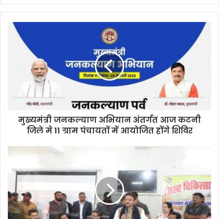
y
o
u
r
E
m
a
i
l
a
d
d
मुख्यमंत्री जनकल्याण अभियान अंतर्गत आज कटनी
r
जिले मे 11 ग्राम पंचायतों में आयोजित होंगे शिविर
e
s
s