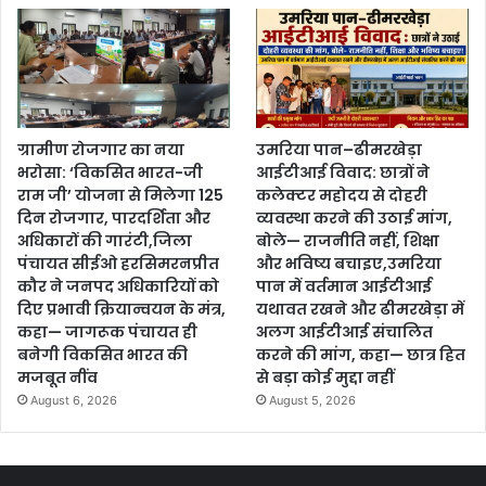
ग्रामीण रोजगार का नया
उमरिया पान–ढीमरखेड़ा
भरोसा: ‘विकसित भारत-जी
आईटीआई विवाद: छात्रों ने
राम जी’ योजना से मिलेगा 125
कलेक्टर महोदय से दोहरी
दिन रोजगार, पारदर्शिता और
व्यवस्था करने की उठाई मांग,
अधिकारों की गारंटी,जिला
बोले— राजनीति नहीं, शिक्षा
पंचायत सीईओ हरसिमरनप्रीत
और भविष्य बचाइए,उमरिया
कौर ने जनपद अधिकारियों को
पान में वर्तमान आईटीआई
दिए प्रभावी क्रियान्वयन के मंत्र,
यथावत रखने और ढीमरखेड़ा में
कहा— जागरूक पंचायत ही
अलग आईटीआई संचालित
बनेगी विकसित भारत की
करने की मांग, कहा— छात्र हित
मजबूत नींव
से बड़ा कोई मुद्दा नहीं
August 6, 2026
August 5, 2026