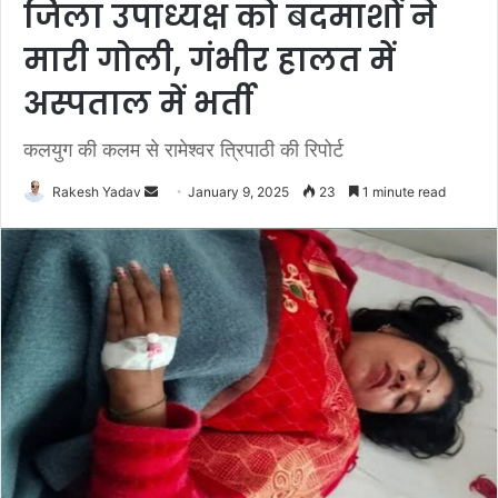
जिला उपाध्यक्ष को बदमाशों ने
मारी गोली, गंभीर हालत में
अस्पताल में भर्ती
कलयुग की कलम से रामेश्वर त्रिपाठी की रिपोर्ट
Rakesh Yadav
S
January 9, 2025
23
1 minute read
e
n
d
a
n
e
m
a
i
l