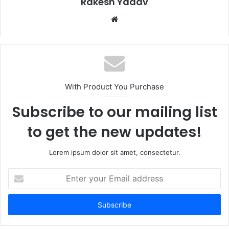
Rakesh Yadav
W
e
b
s
i
t
With Product You Purchase
e
Subscribe to our mailing list
to get the new updates!
Lorem ipsum dolor sit amet, consectetur.
E
n
t
e
r
y