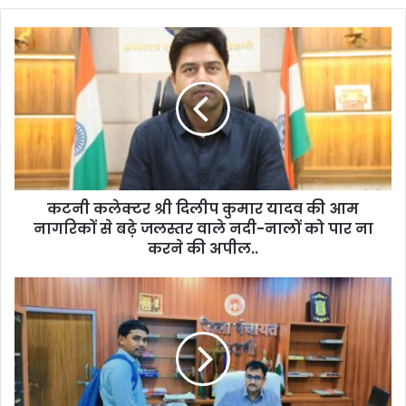
o
u
r
E
m
a
i
l
a
d
d
कटनी कलेक्टर श्री दिलीप कुमार यादव की आम
r
नागरिकों से बढ़े जलस्तर वाले नदी-नालों को पार ना
e
करने की अपील..
s
s