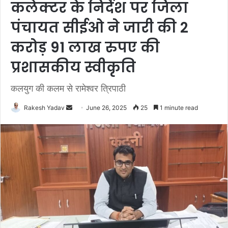
कलेक्टर के निर्देश पर जिला
पंचायत सीईओ ने जारी की 2
करोड़ 91 लाख रुपए की
प्रशासकीय स्वीकृति
कलयुग की कलम से रामेश्वर त्रिपाठी
Rakesh Yadav
S
June 26, 2025
25
1 minute read
e
n
d
a
n
e
m
a
i