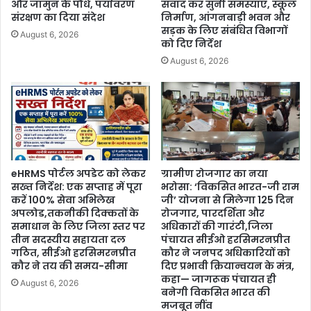
और जामुन के पौधे, पर्यावरण
संवाद कर सुनी समस्याएं, स्कूल
संरक्षण का दिया संदेश
निर्माण, आंगनबाड़ी भवन और
सड़क के लिए संबंधित विभागों
August 6, 2026
को दिए निर्देश
August 6, 2026
eHRMS पोर्टल अपडेट को लेकर
ग्रामीण रोजगार का नया
सख्त निर्देश: एक सप्ताह में पूरा
भरोसा: ‘विकसित भारत-जी राम
करें 100% सेवा अभिलेख
जी’ योजना से मिलेगा 125 दिन
अपलोड,तकनीकी दिक्कतों के
रोजगार, पारदर्शिता और
समाधान के लिए जिला स्तर पर
अधिकारों की गारंटी,जिला
तीन सदस्यीय सहायता दल
पंचायत सीईओ हरसिमरनप्रीत
गठित, सीईओ हरसिमरनप्रीत
कौर ने जनपद अधिकारियों को
कौर ने तय की समय-सीमा
दिए प्रभावी क्रियान्वयन के मंत्र,
कहा— जागरूक पंचायत ही
August 6, 2026
बनेगी विकसित भारत की
मजबूत नींव