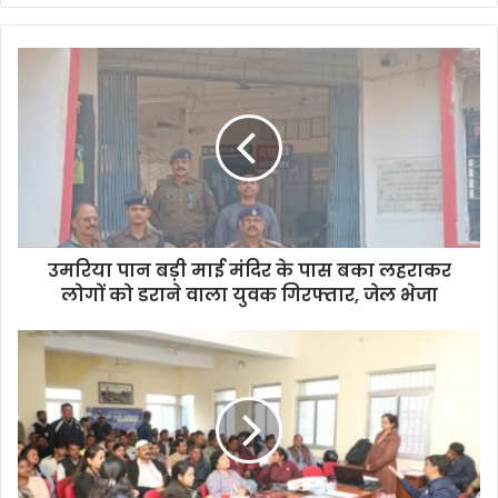
y
o
u
r
E
m
a
i
l
a
d
d
उमरिया पान बड़ी माई मंदिर के पास बका लहराकर
r
लोगों को डराने वाला युवक गिरफ्तार, जेल भेजा
e
s
s