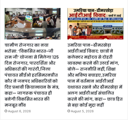
ग्रामीण रोजगार का नया
उमरिया पान–ढीमरखेड़ा
भरोसा: ‘विकसित भारत-जी
आईटीआई विवाद: छात्रों ने
राम जी’ योजना से मिलेगा 125
कलेक्टर महोदय से दोहरी
दिन रोजगार, पारदर्शिता और
व्यवस्था करने की उठाई मांग,
अधिकारों की गारंटी,जिला
बोले— राजनीति नहीं, शिक्षा
पंचायत सीईओ हरसिमरनप्रीत
और भविष्य बचाइए,उमरिया
कौर ने जनपद अधिकारियों को
पान में वर्तमान आईटीआई
दिए प्रभावी क्रियान्वयन के मंत्र,
यथावत रखने और ढीमरखेड़ा में
कहा— जागरूक पंचायत ही
अलग आईटीआई संचालित
बनेगी विकसित भारत की
करने की मांग, कहा— छात्र हित
मजबूत नींव
से बड़ा कोई मुद्दा नहीं
August 6, 2026
August 5, 2026