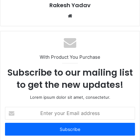
Rakesh Yadav
W
e
b
s
i
t
With Product You Purchase
e
Subscribe to our mailing list
to get the new updates!
Lorem ipsum dolor sit amet, consectetur.
E
n
t
e
r