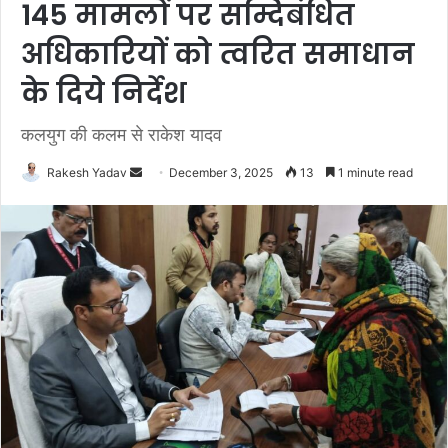
145 मामलों पर सम्दिबंधित
अधिकारियों को त्वरित समाधान
के दिये निर्देश
कलयुग की कलम से राकेश यादव
Rakesh Yadav
S
December 3, 2025
13
1 minute read
e
n
d
a
n
e
m
a
i
l