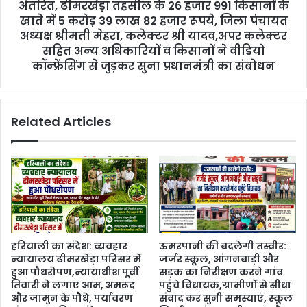
अंतरित, ढीमरखेड़ा तहसील के 26 हजार 991 किसानों के
खाते में 5 करोड़ 39 लाख 82 हजार रूपये, जिला पंचायत
अध्‍यक्ष श्रीमती मेहरा, कलेक्‍टर श्री यादव,अपर कलेक्‍टर
सहित अन्‍य अधिकारियों व किसानों ने वीडियो
कॉन्‍फ्रेंसिंग से जुड़कर सुना प्रधानमंत्री का संबोधन
Related Articles
हरियाली का संदेश: व्यवहार
ऊमरपानी की बदलेगी तस्वीर:
न्यायालय ढीमरखेड़ा परिसर में
जर्जर स्कूल, आंगनबाड़ी और
हुआ पौधरोपण,न्यायाधीश पूर्वी
सड़क का निरीक्षण करने गांव
तिवारी ने लगाए आम, अमरूद
पहुंचे विधायक,ग्रामीणों से सीधा
और जामुन के पौधे, पर्यावरण
संवाद कर सुनी समस्याएं, स्कूल