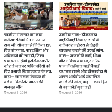
ग्रामीण रोजगार का नया
उमरिया पान–ढीमरखेड़ा
भरोसा: ‘विकसित भारत-जी
आईटीआई विवाद: छात्रों ने
राम जी’ योजना से मिलेगा 125
कलेक्टर महोदय से दोहरी
दिन रोजगार, पारदर्शिता और
व्यवस्था करने की उठाई मांग,
अधिकारों की गारंटी,जिला
बोले— राजनीति नहीं, शिक्षा
पंचायत सीईओ हरसिमरनप्रीत
और भविष्य बचाइए,उमरिया
कौर ने जनपद अधिकारियों को
पान में वर्तमान आईटीआई
दिए प्रभावी क्रियान्वयन के मंत्र,
यथावत रखने और ढीमरखेड़ा में
कहा— जागरूक पंचायत ही
अलग आईटीआई संचालित
बनेगी विकसित भारत की
करने की मांग, कहा— छात्र हित
मजबूत नींव
से बड़ा कोई मुद्दा नहीं
August 6, 2026
August 5, 2026