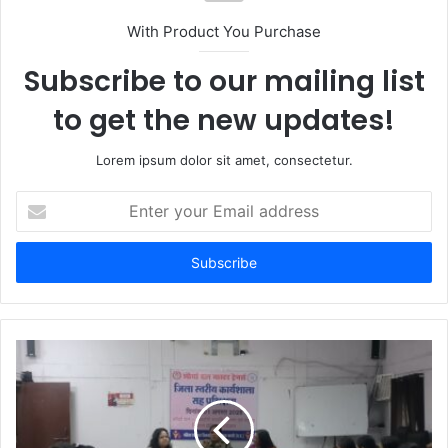
t
With Product You Purchase
e
Subscribe to our mailing list
to get the new updates!
Lorem ipsum dolor sit amet, consectetur.
E
n
t
e
r
y
o
u
r
E
m
a