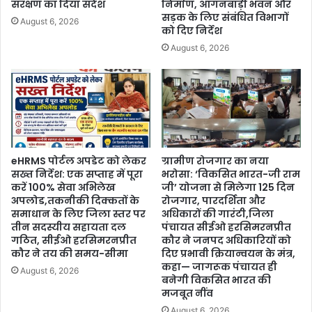
संरक्षण का दिया संदेश
निर्माण, आंगनबाड़ी भवन और
सड़क के लिए संबंधित विभागों
August 6, 2026
को दिए निर्देश
August 6, 2026
eHRMS पोर्टल अपडेट को लेकर
ग्रामीण रोजगार का नया
सख्त निर्देश: एक सप्ताह में पूरा
भरोसा: ‘विकसित भारत-जी राम
करें 100% सेवा अभिलेख
जी’ योजना से मिलेगा 125 दिन
अपलोड,तकनीकी दिक्कतों के
रोजगार, पारदर्शिता और
समाधान के लिए जिला स्तर पर
अधिकारों की गारंटी,जिला
तीन सदस्यीय सहायता दल
पंचायत सीईओ हरसिमरनप्रीत
गठित, सीईओ हरसिमरनप्रीत
कौर ने जनपद अधिकारियों को
कौर ने तय की समय-सीमा
दिए प्रभावी क्रियान्वयन के मंत्र,
कहा— जागरूक पंचायत ही
August 6, 2026
बनेगी विकसित भारत की
मजबूत नींव
August 6, 2026