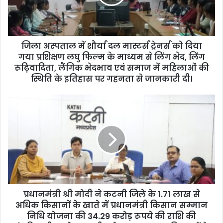
i
l
a
d
d
जिला अस्‍पताल में शौर्या दल मास्‍टर्स ट्रेनर्स को दिया
r
गया प्रशिक्षण लघु फिल्म के माध्यम से लिंग भेद, लिंग
e
रूढ़िवादिता, लैंगिक भेदभाव एवं समाज में महिलाओं की
s
स्थिति के इतिहास पर गहनता से जानकारी दी।
s
प्रधानमंत्री श्री मोदी ने कटनी जिले के 1.71 लाख से
अधिक किसानों के खाते में प्रधानमंत्री किसान सम्‍मान
निधि योजना की 34.29 करोड़ रूपये की राशि की