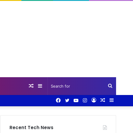
Random
Sidebar
Search
Facebook
Twitter
YouTube
Instagram
Log
Random
Sidebar
Article
for
In
Article
Recent Tech News