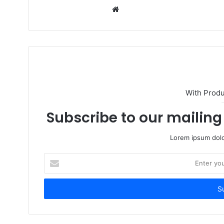
W
e
b
s
i
t
e
With Prod
Subscribe to our mailing 
Lorem ipsum dolo
E
n
t
e
r
y
o