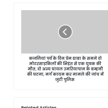
u
r
E
m
a
i
l
a
d
d
r
कजलियां पर्व के दिन प्रेम ढाबा के समने दो
e
मोटरसाइकिलों की भिड़ंत से एक युवक की
s
मौत, दो अन्य घायल उमरियापान के बम्हनी
s
की घटना, मर्ग कायम कर मामले की जांच में
जुटी पुलिस
Related Articles