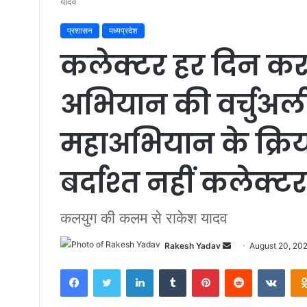
यादव
प्रशासन
मध्यप्रदेश
कलेक्टर हर दिन कर 
अभियान की वर्चुअली
महाअभियान के क्रिय
बर्दाश्त नहीं कलेक्टर
कलयुग की कलम से राकेश यादव
Rakesh Yadav
S
August 20, 20
e
Facebook
Twitter
LinkedIn
Tumblr
Pinterest
Reddit
VKontakte
n
d