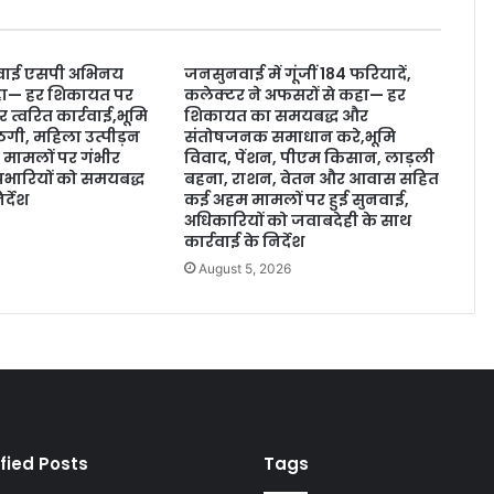
वाई एसपी अभिनय
जनसुनवाई में गूंजीं 184 फरियादें,
 कहा— हर शिकायत पर
कलेक्टर ने अफसरों से कहा— हर
र त्वरित कार्रवाई,भूमि
शिकायत का समयबद्ध और
ठगी, महिला उत्पीड़न
संतोषजनक समाधान करे,भूमि
मामलों पर गंभीर
विवाद, पेंशन, पीएम किसान, लाड़ली
्रभारियों को समयबद्ध
बहना, राशन, वेतन और आवास सहित
्देश
कई अहम मामलों पर हुई सुनवाई,
अधिकारियों को जवाबदेही के साथ
6
कार्रवाई के निर्देश
August 5, 2026
fied Posts
Tags