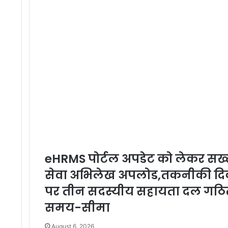
d
r
e
s
s
eHRMS पोर्टल अपडेट को लेकर सख्त न
सेवा अभिलेख अपलोड,तकनीकी दिक्
पर तीन सदस्यीय सहायता दल गठित
समय-सीमा
August 6, 2026