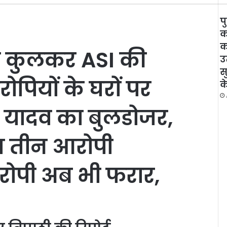
प
क
क
 से कुलकर ASI की
उ
स
ोपियों के घरों पर
के
यादव का बुलडोजर,
ेत तीन आरोपी
आरोपी अब भी फरार,