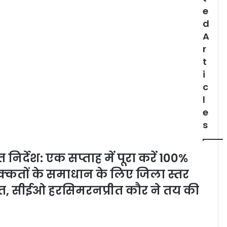
e
d
A
r
t
i
c
l
e
s
िर्देश: एक सप्ताह में पूरा करें 100%
कतों के समाधान के लिए जिला स्तर
, सीईओ हरसिमरनप्रीत कौर ने तय की