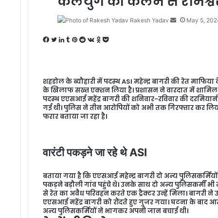
कलयुग की कलम से रामेश्वर त
Rakesh Yadav
S
May 5, 202
e
F
T
L
T
P
R
V
O
P
n
a
w
i
u
i
e
K
d
o
d
c
i
n
m
n
d
o
n
c
a
e
t
k
b
t
d
n
o
k
n
शहडोल के ब्यौहारी में पदस्थ ASI महेन्द्र बागरी की रेत माफिया क
b
t
e
l
e
i
t
k
e
e
के खिलाफ सख्त एक्शन लिया है। प्रशासन ने वारदात में शामिल दो
o
e
d
r
r
t
a
l
t
m
पदस्थ एएसआई महेंद्र बागरी की शनिवार-रविवार की दरमियानी रात
o
r
I
e
k
a
a
गई थी। पुलिस ने तीन आरोपियों को अभी तक गिरफ्तार कर लिया है 
k
n
s
t
s
i
फरार बताया जा रहा है।
t
e
s
l
n
i
वारंटी पकड़ने जा रहे थे ASI
k
i
बताया गया है कि एएसआई महेन्द्र बागरी दो अन्य पुलिसकर्मिय
पकड़ने बड़ौली गांव पहुंचे थे। उनके साथ दो अन्य पुलिसकर्मी भी 
से रेत का अवैध परिवहन करते एक ट्रैक्टर उन्हें मिला। बागरी ने
एएसआई महेंद्र बागरी को रौंदते हुए गुजर गया। घटना के बाद आ
अन्य पुलिसकर्मियों ने भागकर अपनी जान बचाई थी।