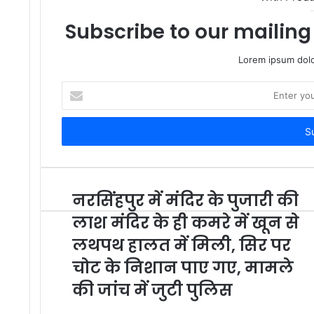
e
Subscribe to our mailing 
Lorem ipsum dolo
E
n
t
e
r
y
o
u
नरसिंहपुर में मंदिर के पुजारी की
r
लाश मंदिर के ही कमरे में खून से
E
m
लथपथ हालत में मिली, सिर पर
a
चोट के निशान पाए गए, मामले
i
l
की जांच में जुटी पुलिस
a
d