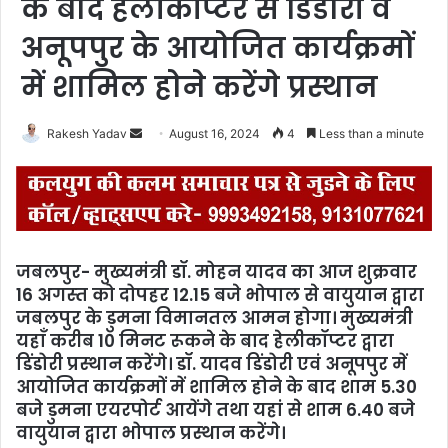
के बाद हेलीकॉप्टर से डिंडोरी व
अनूपपुर के आयोजित कार्यक्रमों
में शामिल होने करेंगे प्रस्थान
Rakesh Yadav
S
August 16, 2024
4
Less than a minute
e
n
d
a
n
जबलपुर- मुख्‍यमंत्री डॉ. मोहन यादव का आज शुक्रवार
e
16 अगस्‍त को दोपहर 12.15 बजे भोपाल से वायुयान द्वारा
m
जबलपुर के डुमना विमानतल आमन होगा। मुख्‍यमंत्री
a
यहाँ करीब 10 मिनट रूकने के बाद हेलीकॉप्‍टर द्वारा
i
डिंडोरी प्रस्‍थान करेंगे। डॉ. यादव डिंडोरी एवं अनूपपुर में
l
आयोजित कार्यक्रमों में शामिल होने के बाद शाम 5.30
बजे डुमना एयरपोर्ट आयेंगे तथा यहां से शाम 6.40 बजे
वायुयान द्वारा भोपाल प्रस्‍थान करेंगे।