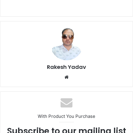
Rakesh Yadav
W
e
b
s
i
t
With Product You Purchase
e
Subscribe to our mailing list