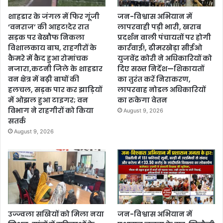
शाहडार के जंगल में फिर गूंजी
जन-विश्वास अभियान में
‘वनराज’ की आहट!देर रात
लापरवाही पड़ी भारी, खराब
सड़क पर बेखौफ निकला
प्रदर्शन वाली पंचायतों पर होगी
विशालकाय बाघ, राहगीरों के
कार्रवाई!, ढीमरखेड़ा सीईओ
कैमरे में कैद हुआ रोमांचक
युजवेंद्र कोरी ने अधिकारियों को
नजारा,कटनी जिले के शाहडार
दिए सख्त निर्देश—शिकायतों
वन क्षेत्र में बढ़ी बाघों की
का तुरंत करें निराकरण,
हलचल, सड़क पार कर झाड़ियों
लापरवाह नोडल अधिकारियों
में ओझल हुआ टाइगर; वन
का रुकेगा वेतन
विभाग ने राहगीरों को किया
August 9, 2026
सतर्क
August 9, 2026
उज्ज्वला सखियों को मिला नया
जन-विश्वास अभियान में