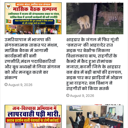
उमरियापान में भाजपा की
शाहडार के जंगल में फिर गूंजी
संगठनात्मक ताकत पर मंथन,
‘वनराज’ की आहट!देर रात
मासिक बैठक में आगामी
सड़क पर बेखौफ निकला
कार्यक्रमों की बनी
विशालकाय बाघ, राहगीरों के
रणनीति,मंडल पदाधिकारियों
कैमरे में कैद हुआ रोमांचक
और बूथ अध्यक्षों ने लिया संगठन
नजारा,कटनी जिले के शाहडार
को और मजबूत करने का
वन क्षेत्र में बढ़ी बाघों की हलचल,
संकल्प
सड़क पार कर झाड़ियों में ओझल
हुआ टाइगर; वन विभाग ने
August 9, 2026
राहगीरों को किया सतर्क
August 9, 2026