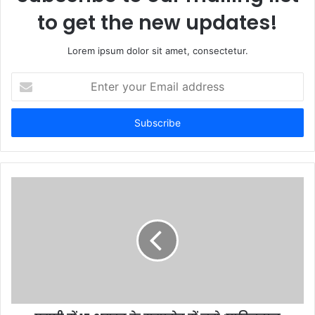
to get the new updates!
Lorem ipsum dolor sit amet, consectetur.
E
n
t
e
r
y
o
u
r
E
m
a
i
l
a
d