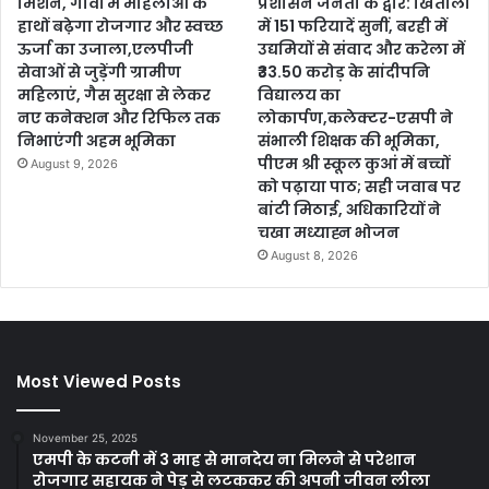
मिशन, गांवों में महिलाओं के
प्रशासन जनता के द्वार: खितौली
हाथों बढ़ेगा रोजगार और स्वच्छ
में 151 फरियादें सुनीं, बरही में
ऊर्जा का उजाला,एलपीजी
उद्यमियों से संवाद और करेला में
सेवाओं से जुड़ेंगी ग्रामीण
₹33.50 करोड़ के सांदीपनि
महिलाएं, गैस सुरक्षा से लेकर
विद्यालय का
नए कनेक्शन और रिफिल तक
लोकार्पण,कलेक्टर-एसपी ने
निभाएंगी अहम भूमिका
संभाली शिक्षक की भूमिका,
पीएम श्री स्कूल कुआं में बच्चों
August 9, 2026
को पढ़ाया पाठ; सही जवाब पर
बांटी मिठाई, अधिकारियों ने
चखा मध्याह्न भोजन
August 8, 2026
Most Viewed Posts
November 25, 2025
एमपी के कटनी में 3 माह से मानदेय ना मिलने से परेशान
रोजगार सहायक ने पेड़ से लटककर की अपनी जीवन लीला