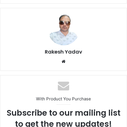
Rakesh Yadav
W
e
b
s
i
t
With Product You Purchase
e
Subscribe to our mailing list
to get the new updates!