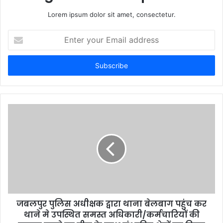
Lorem ipsum dolor sit amet, consectetur.
E
n
t
e
r
y
o
u
r
E
m
a
i
l
a
d
d
जबलपुर पुलिस अधीक्षक द्वारा थाना बेलबाग पहुंच कर
r
थाने मे उपस्थित समस्त अधिकारी/कर्मचारियों की