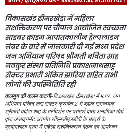
a
n
विकासखंड ढीमरखेड़ा में महिला
e
सशक्तिकरण पर चौपाल आयोजित स्वच्छता
m
a
साइबर क्राइम आपातकालीन हेल्पलाइन
i
नंबर के बारे में जानकारी दी गई
मध्य प्रदेश
l
जन अभियान परिषद श्रीमती बविता साह
नवकुर संस्था प्रतिनिधि प्रकाशनाथसाहू
सेक्टर प्रभारी अंकित झारिया सहित सभी
लोगों की उपस्थितिति रही
कलयुग की कलम कटनी
-विकासखंड ढीमरखेड़ा में म.प्र. जन
अभियान परिषद द्वारा सेक्टर क्रमांक 2 में ब्लाक समन्वयक
श्रीमती बबीता शाह के मार्गदर्शन पर परामर्श दाता अनामिका मौर्य
द्वारा असाइनमेंट अंतर्गत सीएमसीएलडीपी के छात्रों के
प्रयोगशाला ग्राम में महिला सशक्तिकरण बैठक का आयोजन