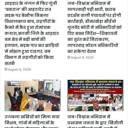
शाहडार के जंगल में फिर गूंजी
जन-विश्वास अभियान में
‘वनराज’ की आहट!देर रात
लापरवाही पड़ी भारी, खराब
सड़क पर बेखौफ निकला
प्रदर्शन वाली पंचायतों पर होगी
विशालकाय बाघ, राहगीरों के
कार्रवाई!, ढीमरखेड़ा सीईओ
कैमरे में कैद हुआ रोमांचक
युजवेंद्र कोरी ने अधिकारियों को
नजारा,कटनी जिले के शाहडार
दिए सख्त निर्देश—शिकायतों
वन क्षेत्र में बढ़ी बाघों की
का तुरंत करें निराकरण,
हलचल, सड़क पार कर झाड़ियों
लापरवाह नोडल अधिकारियों
में ओझल हुआ टाइगर; वन
का रुकेगा वेतन
विभाग ने राहगीरों को किया
August 9, 2026
सतर्क
August 9, 2026
उज्ज्वला सखियों को मिला नया
जन-विश्वास अभियान में
मिशन, गांवों में महिलाओं के
प्रशासन जनता के द्वार: खितौली