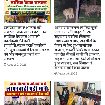
उमरियापान में भाजपा की
शाहडार के जंगल में फिर गूंजी
संगठनात्मक ताकत पर मंथन,
‘वनराज’ की आहट!देर रात
मासिक बैठक में आगामी
सड़क पर बेखौफ निकला
कार्यक्रमों की बनी
विशालकाय बाघ, राहगीरों के
रणनीति,मंडल पदाधिकारियों
कैमरे में कैद हुआ रोमांचक
और बूथ अध्यक्षों ने लिया संगठन
नजारा,कटनी जिले के शाहडार
को और मजबूत करने का
वन क्षेत्र में बढ़ी बाघों की हलचल,
संकल्प
सड़क पार कर झाड़ियों में ओझल
हुआ टाइगर; वन विभाग ने
August 9, 2026
राहगीरों को किया सतर्क
August 9, 2026