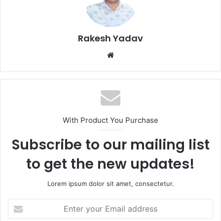
Rakesh Yadav
W
e
b
s
i
t
With Product You Purchase
e
Subscribe to our mailing list
to get the new updates!
Lorem ipsum dolor sit amet, consectetur.
E
n