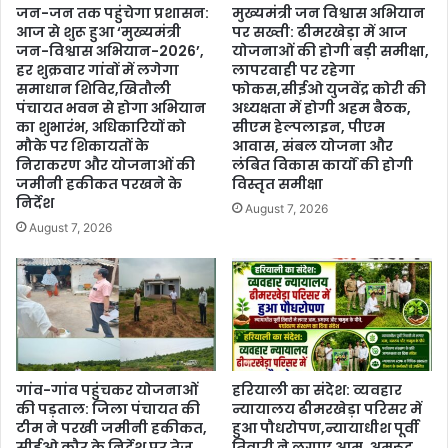
जन-जन तक पहुंचेगा प्रशासन:
मुख्यमंत्री जन विश्वास अभियान
आज से शुरू हुआ ‘मुख्यमंत्री
पर सख्ती: ढीमरखेड़ा में आज
जन-विश्वास अभियान-2026’,
योजनाओं की होगी बड़ी समीक्षा,
हर शुक्रवार गांवों में लगेगा
लापरवाही पर रहेगा
समाधान शिविर,खितौली
फोकस,सीईओ युजवेंद्र कोरी की
पंचायत भवन से होगा अभियान
अध्यक्षता में होगी अहम बैठक,
का शुभारंभ, अधिकारियों को
सीएम हेल्पलाइन, पीएम
मौके पर शिकायतों के
आवास, संबल योजना और
निराकरण और योजनाओं की
लंबित विकास कार्यों की होगी
जमीनी हकीकत परखने के
विस्तृत समीक्षा
निर्देश
August 7, 2026
August 7, 2026
गांव-गांव पहुंचकर योजनाओं
हरियाली का संदेश: व्यवहार
की पड़ताल: जिला पंचायत की
न्यायालय ढीमरखेड़ा परिसर में
टीम ने परखी जमीनी हकीकत,
हुआ पौधरोपण,न्यायाधीश पूर्वी
सीईओ कौर के निर्देश पर तेज
तिवारी ने लगाए आम, अमरूद