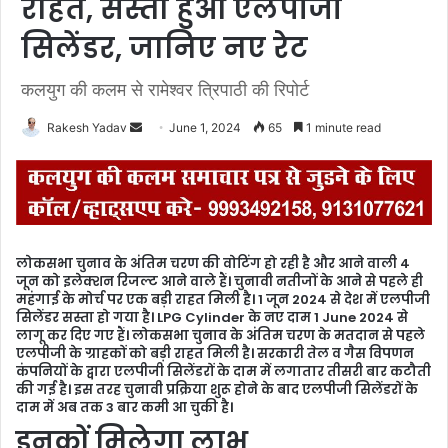
राहत, सस्ता हुआ एलपीजी
सिलेंडर, जानिए नए रेट
कलयुग की कलम से रामेश्वर त्रिपाठी की रिपोर्ट
Rakesh Yadav
S
June 1, 2024
65
1 minute read
e
n
d
a
n
लोकसभा चुनाव के अंतिम चरण की वोटिंग हो रही है और आने वाली 4
e
जून को इलेक्शन रिजल्ट आने वाले हैं। चुनावी नतीजों के आने से पहले ही
m
महंगाई के मोर्च पर एक बड़ी राहत मिली है। 1 जून 2024 से देश में एलपीजी
सिलेंडर सस्ता हो गया है। LPG Cylinder के नए दाम 1 June 2024 से
a
लागू कर दिए गए हैं। लोकसभा चुनाव के अंतिम चरण के मतदान से पहले
i
एलपीजी के ग्राहकों को बड़ी राहत मिली है। सरकारी तेल व गैस विपणन
l
कंपनियों के द्वारा एलपीजी सिलेंडरों के दाम में लगातार तीसरी बार कटौती
की गई है। इस तरह चुनावी प्रक्रिया शुरू होने के बाद एलपीजी सिलेंडरों के
दाम में अब तक 3 बार कमी आ चुकी है।
इनकों मिलेगा लाभ