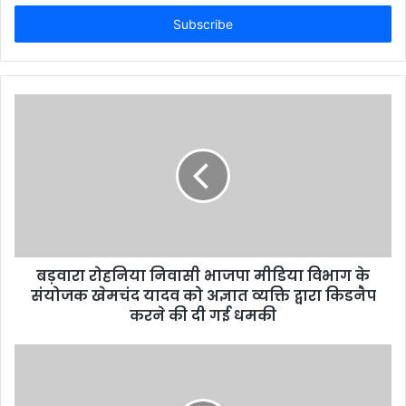
t
e
r
y
o
u
r
E
m
a
i
l
a
d
d
बड़वारा रोहनिया निवासी भाजपा मीडिया विभाग के
r
संयोजक खेमचंद यादव को अज्ञात व्यक्ति द्वारा किडनैप
e
करने की दी गई धमकी
s
s