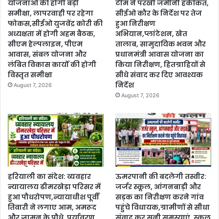
योजनाओं की होगी बड़ी
टीम ने परखी जमीनी हकीकत,
समीक्षा, लापरवाही पर रहेगा
सीईओ कौर के निर्देश पर तेज
फोकस,सीईओ युजवेंद्र कोरी की
हुआ निरीक्षण
अध्यक्षता में होगी अहम बैठक,
अभियान,प्लांटेशन, खेत
सीएम हेल्पलाइन, पीएम
तालाब, सामुदायिक भवन और
आवास, संबल योजना और
प्रधानमंत्री आवास योजना का
लंबित विकास कार्यों की होगी
किया निरीक्षण, हितग्राहियों से
विस्तृत समीक्षा
सीधे संवाद कर दिए आवश्यक
निर्देश
August 7, 2026
August 7, 2026
हरियाली का संदेश: व्यवहार
ऊमरपानी की बदलेगी तस्वीर:
न्यायालय ढीमरखेड़ा परिसर में
जर्जर स्कूल, आंगनबाड़ी और
हुआ पौधरोपण,न्यायाधीश पूर्वी
सड़क का निरीक्षण करने गांव
तिवारी ने लगाए आम, अमरूद
पहुंचे विधायक,ग्रामीणों से सीधा
और जामुन के पौधे, पर्यावरण
संवाद कर सुनी समस्याएं, स्कूल