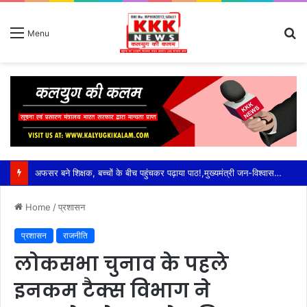
S
Menu
fo
अफसर बने शिक्षक, बच्चों के बीच पहुंचकर पढ़ाया पाठ!,मुख्यमंत्री जन-विश्वास अभियान में स्कूलों का औचक जायजा—एडीशनल सीईओ अनुराग मोदी ने विद्यार्थियों से किया सीधा संवाद,पढ़ाई के साथ योग, व्यायाम और खेलकूद पर दिया जोर; मध्यान्ह भोजन चखकर परखी गुणवत्ता
Home
/
प्रशासन
प्रशासन
राजनीति
लोकसभा चुनाव के पहले
इनकम टैक्स विभाग ने