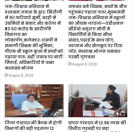
जन-विश्वास अभियान में
अफसर बने शिक्षक, बच्चों के बीच
प्रशासन जनता के द्वार: खितौली
पहुंचकर पढ़ाया पाठ!,मुख्यमंत्री
में 151 फरियादें सुनीं, बरही में
जन-विश्वास अभियान में स्कूलों
उद्यमियों से संवाद और करेला में
का औचक जायजा—एडीशनल
₹33.50 करोड़ के सांदीपनि
सीईओ अनुराग मोदी ने
विद्यालय का
विद्यार्थियों से किया सीधा
लोकार्पण,कलेक्टर-एसपी ने
संवाद,पढ़ाई के साथ योग,
संभाली शिक्षक की भूमिका,
व्यायाम और खेलकूद पर दिया
पीएम श्री स्कूल कुआं में बच्चों को
जोर; मध्यान्ह भोजन चखकर
पढ़ाया पाठ; सही जवाब पर बांटी
परखी गुणवत्ता
मिठाई, अधिकारियों ने चखा
August 8, 2026
मध्याह्न भोजन
August 8, 2026
जिला पंचायत की बैठक में होगी
छपरा पंचायत में 13.96 लाख की
विभागों की बड़ी पड़ताल! 12
वित्तीय गड़बड़ी पर बड़ा