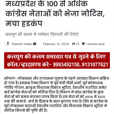
मध्यप्रदेश के 100 से अधिक
कांग्रेस नेताओं को भेजा नोटिस,
मचा हडकंप
कलयुग की कलम से रामेश्वर त्रिपाठी की रिपोर्ट
Rakesh Yadav
S
February 12, 2024
15
1 minute read
e
n
d
a
n
भोपाल- लोकसभा और राज्यसभा चुनाव के पहले आयकर विभाग सक्रिय
e
हो गया है। इनकम टैक्स विभाग ने पूर्व मंत्री पीसी शर्मा, पूर्व कोषाध्यक्ष
m
गोविंद गोयल, झाबुआ विधायक विक्रांत भूरिया, देवाशीष जरारिया समेत
कई कांग्रेस नेताओं को नोटिस दिया है। विभाग ने प्रदेश कांग्रेस के कुछ
a
नेताओं को समन भेजकर तलब किया है। इन नेताओं को 2014 से 2021
i
तक की कमाई- खर्च के हिसाब के साथ बुलाया गया है। भिंड से कांग्रेस के
l
पूर्व लोकसभा प्रत्याशी देवाशीष जरारिया और विधायक विक्रांत भूरिया ने
नोटिस मिलने की पुष्टि की है।