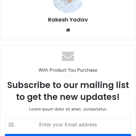
Rakesh Yadav
W
e
b
s
i
t
With Product You Purchase
e
Subscribe to our mailing list
to get the new updates!
Lorem ipsum dolor sit amet, consectetur.
E
n
t