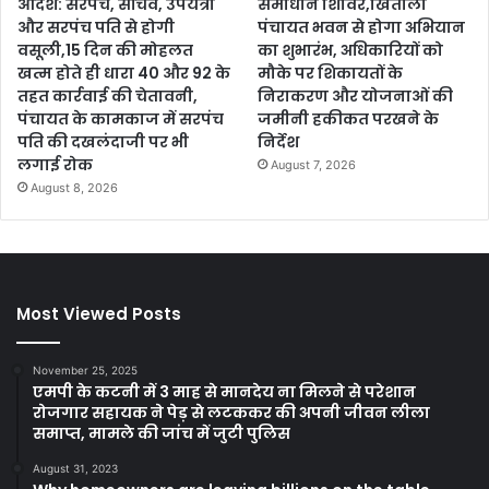
आदेश: सरपंच, सचिव, उपयंत्री
समाधान शिविर,खितौली
और सरपंच पति से होगी
पंचायत भवन से होगा अभियान
वसूली,15 दिन की मोहलत
का शुभारंभ, अधिकारियों को
खत्म होते ही धारा 40 और 92 के
मौके पर शिकायतों के
तहत कार्रवाई की चेतावनी,
निराकरण और योजनाओं की
पंचायत के कामकाज में सरपंच
जमीनी हकीकत परखने के
पति की दखलंदाजी पर भी
निर्देश
लगाई रोक
August 7, 2026
August 8, 2026
Most Viewed Posts
November 25, 2025
एमपी के कटनी में 3 माह से मानदेय ना मिलने से परेशान
रोजगार सहायक ने पेड़ से लटककर की अपनी जीवन लीला
समाप्त, मामले की जांच में जुटी पुलिस
August 31, 2023