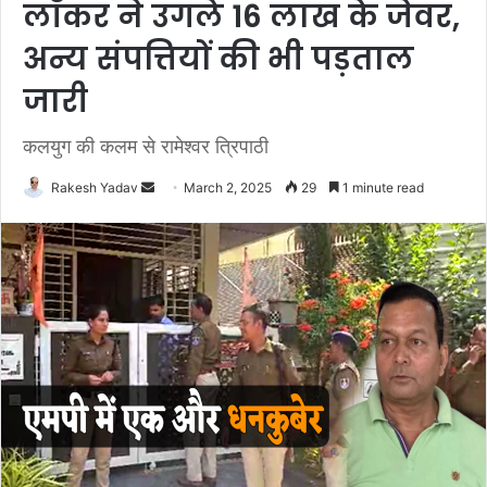
लॉकर ने उगले 16 लाख के जेवर,
अन्य संपत्तियों की भी पड़ताल
जारी
कलयुग की कलम से रामेश्वर त्रिपाठी
Rakesh Yadav
S
March 2, 2025
29
1 minute read
e
n
d
a
n
e
m
a
i
l