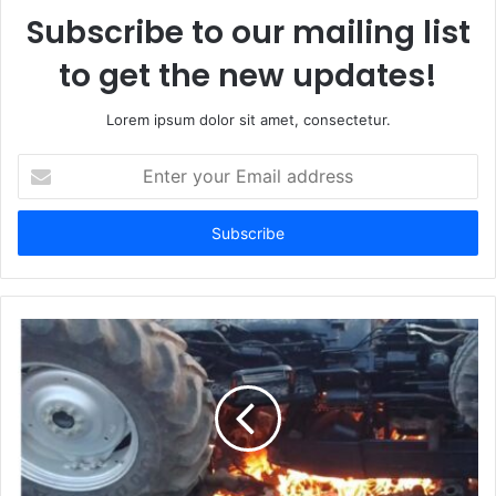
Subscribe to our mailing list
to get the new updates!
Lorem ipsum dolor sit amet, consectetur.
E
n
t
e
r
y
o
u
r
E
m
a
i
l
a