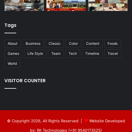
Tags
About
Business
Classic
Color
Content
Foods
Games
Life Style
Team
Tech
Timeline
Travel
World
VISITOR COUNTER
© Copyright 2026, All Rights Reserved |
Website Developed
by: RK Technologies (+91 9540173525)