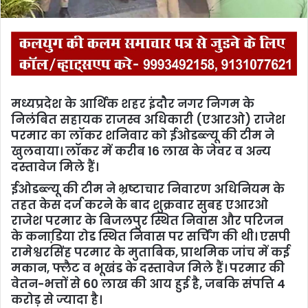
मध्यप्रदेश के आर्थिक शहर इंदौर नगर निगम के
निलंबित सहायक राजस्व अधिकारी (एआरओ) राजेश
परमार का लॉकर शनिवार को ईओडब्ल्यू की टीम ने
खुलवाया। लॉकर में करीब 16 लाख के जेवर व अन्य
दस्तावेज मिले हैं।
ईओडब्ल्यू की टीम ने भ्रष्टाचार निवारण अधिनियम के
तहत केस दर्ज करने के बाद शुक्रवार सुबह एआरओ
राजेश परमार के बिजलपुर स्थित निवास और परिजन
के कनाडि़या रोड स्थित निवास पर सर्चिंग की थी। एसपी
रामेश्वरसिंह परमार के मुताबिक, प्राथमिक जांच में कई
मकान, फ्लैट व भूखंड के दस्तावेज मिले हैं। परमार की
वेतन-भत्तों से 60 लाख की आय हुई है, जबकि संपत्ति 4
करोड़ से ज्यादा है।