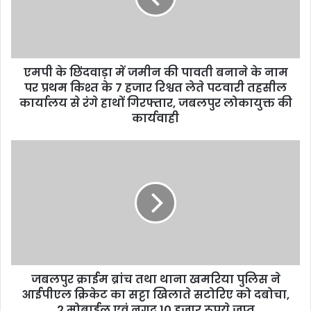
i
l
a
d
d
एमपी के छिंदवाड़ा में जमीन की पावती बनाने के नाम
r
पर प्रथम किश्त के 7 हजार रिश्वत लेते पटवारी तहसील
e
कार्यालय से रंगे हाथों गिरफ्तार, जबलपुर लोकायुक्त की
s
कार्यवाही
s
जबलपुर क्राईम ब्रांच तथा थाना खमरिया पुलिस ने
आईपीएल क्रिकेट का सट्टा खिलाते सटोरिए को दबोचा,
2 मोबाईल एवं नगद 10 हजार रूपये जप्त