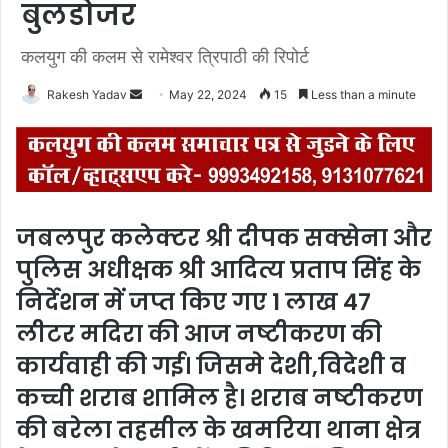
बुलडोजर
कलयुग की कलम से रामेश्वर त्रिपाठी की रिपोर्ट
Rakesh Yadav
S
May 22, 2024
15
Less than a minute
e
n
d
a
n
जबलपुर कलेक्टर श्री दीपक सक्सेना और
e
पुलिस अधीक्षक श्री आदित्य प्रताप सिंह के
m
a
निर्देशन में जप्त किए गए 1 लाख 47
i
लीटर मदिरा की आज नष्टीकरण की
l
कार्यवाही की गई। जिसमे देशी,विदेशी व
कच्ची शराब शामिल है। शराब नष्टीकरण
की बरेला तहसील के खमरिया थाना क्षेत्र