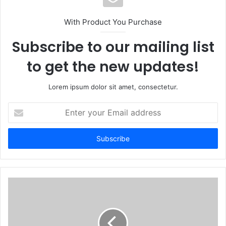
i
t
With Product You Purchase
e
Subscribe to our mailing list
to get the new updates!
Lorem ipsum dolor sit amet, consectetur.
E
n
t
e
r
y
o
u
r
E
m
a