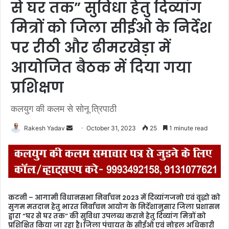
से घर तक” सुविधा हेतु दिव्यांग
मित्रों को जिला सीईओ के निर्देश
पर रीठी और ढीमरखेड़ा में
आयोजित बैठक में दिया गया
प्रशिक्षण
कलयुग की कलम से सोनू त्रिपाठी
Rakesh Yadav
S
October 31, 2023
25
1 minute read
e
n
d
a
n
कटनी – आगामी विधानसभा निर्वाचन 2023 में दिव्यांगजनो एवं वृद्धो को
e
सुगम मतदान हेतु भारत निर्वाचन आयोग के निर्देशानुसार जिला प्रशासन
m
द्वारा “घर से घर तक” की सुविधा उपलब्ध कराने हेतु दिव्यांग मित्रों को
प्रशिक्षित किया जा रहा है। जिला पंचायत के सीईओ एवं नोडल अधिकारी
a