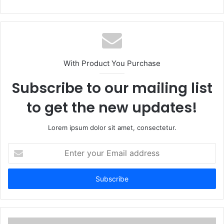
e
b
s
i
t
With Product You Purchase
e
Subscribe to our mailing list
to get the new updates!
Lorem ipsum dolor sit amet, consectetur.
E
n
t
e
r
y
o
u