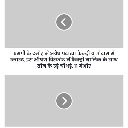
r
E
m
a
i
l
a
d
d
एमपी के दमोह में अवैध पटाखा फैक्ट्री व गोदाम में
r
ब्लास्ट, इस भीषण विस्फोट में फैक्ट्री मालिक के साथ
e
तीन के उड़े चीथड़े, 11 गंभीर
s
s