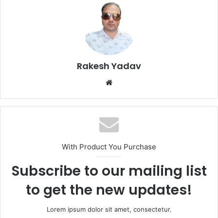
Rakesh Yadav
W
e
b
s
i
t
With Product You Purchase
e
Subscribe to our mailing list
to get the new updates!
Lorem ipsum dolor sit amet, consectetur.