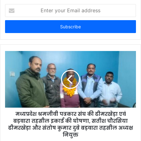
E
n
t
e
r
y
o
u
r
E
m
a
i
l
a
d
d
मध्यप्रदेश श्रमजीवी पत्रकार संघ की ढीमरखेड़ा एवं
r
बड़वारा तहसील इकाई की घोषणा, सतीश चौरसिया
e
ढीमरखेड़ा और संतोष कुमार दुबे बड़वारा तहसील अध्यक्ष
s
नियुक्त
s