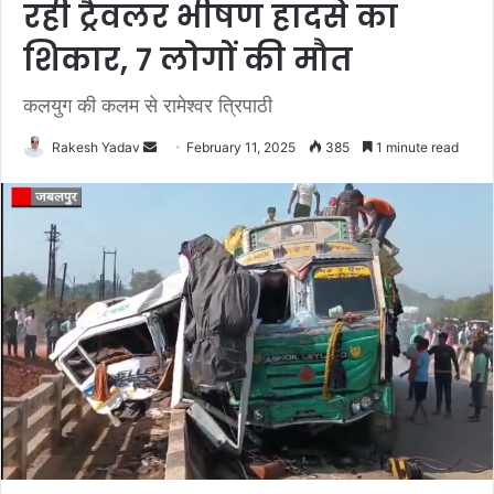
रही ट्रैवलर भीषण हादसे का
शिकार, 7 लोगों की मौत
कलयुग की कलम से रामेश्वर त्रिपाठी
Rakesh Yadav
S
February 11, 2025
385
1 minute read
e
n
d
a
n
e
m
a
i
l