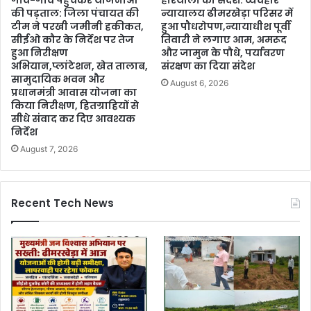
गांव-गांव पहुंचकर योजनाओं
हरियाली का संदेश: व्यवहार
की पड़ताल: जिला पंचायत की
न्यायालय ढीमरखेड़ा परिसर में
टीम ने परखी जमीनी हकीकत,
हुआ पौधरोपण,न्यायाधीश पूर्वी
सीईओ कौर के निर्देश पर तेज
तिवारी ने लगाए आम, अमरूद
हुआ निरीक्षण
और जामुन के पौधे, पर्यावरण
अभियान,प्लांटेशन, खेत तालाब,
संरक्षण का दिया संदेश
सामुदायिक भवन और
August 6, 2026
प्रधानमंत्री आवास योजना का
किया निरीक्षण, हितग्राहियों से
सीधे संवाद कर दिए आवश्यक
निर्देश
August 7, 2026
Recent Tech News