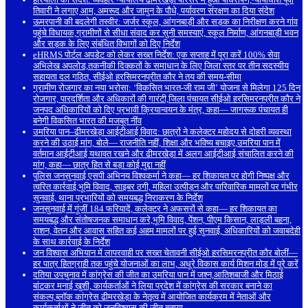
तिवारी ने लगाए आम, अमरूद और जामुन के पौधे, पर्यावरण संरक्षण का दिया संदेश
ऊमरपानी की बदलेगी तस्वीर: जर्जर स्कूल, आंगनबाड़ी और सड़क का निरीक्षण करने गांव
पहुंचे विधायक,ग्रामीणों से सीधा संवाद कर सुनी समस्याएं, स्कूल निर्माण, आंगनबाड़ी भवन
और सड़क के लिए संबंधित विभागों को दिए निर्देश
eHRMS पोर्टल अपडेट को लेकर सख्त निर्देश: एक सप्ताह में पूरा करें 100% सेवा
अभिलेख अपलोड,तकनीकी दिक्कतों के समाधान के लिए जिला स्तर पर तीन सदस्यीय
सहायता दल गठित, सीईओ हरसिमरनप्रीत कौर ने तय की समय-सीमा
ग्रामीण रोजगार का नया भरोसा: ‘विकसित भारत-जी राम जी’ योजना से मिलेगा 125 दिन
रोजगार, पारदर्शिता और अधिकारों की गारंटी,जिला पंचायत सीईओ हरसिमरनप्रीत कौर ने
जनपद अधिकारियों को दिए प्रभावी क्रियान्वयन के मंत्र, कहा— जागरूक पंचायत ही
बनेगी विकसित भारत की मजबूत नींव
उमरिया पान–ढीमरखेड़ा आईटीआई विवाद: छात्रों ने कलेक्टर महोदय से दोहरी व्यवस्था
करने की उठाई मांग, बोले— राजनीति नहीं, शिक्षा और भविष्य बचाइए,उमरिया पान में
वर्तमान आईटीआई यथावत रखने और ढीमरखेड़ा में अलग आईटीआई संचालित करने की
मांग, कहा— छात्र हित से बड़ा कोई मुद्दा नहीं
पुलिस जनसुनवाई एसपी अभिनय विश्वकर्मा ने कहा— हर शिकायत पर होगी निष्पक्ष और
त्वरित कार्रवाई,भूमि विवाद, साइबर ठगी, महिला उत्पीड़न और पारिवारिक मामलों पर गंभीर
सुनवाई, थाना प्रभारियों को समयबद्ध निराकरण के निर्देश
जनसुनवाई में गूंजीं 184 फरियादें, कलेक्टर ने अफसरों से कहा— हर शिकायत का
समयबद्ध और संतोषजनक समाधान करे,भूमि विवाद, पेंशन, पीएम किसान, लाड़ली बहना,
राशन, वेतन और आवास सहित कई अहम मामलों पर हुई सुनवाई, अधिकारियों को जवाबदेही
के साथ कार्रवाई के निर्देश
जन विश्वास अभियान में लापरवाही पर सख्त चेतावनी सीईओ हरसिमरनप्रीत कौर बोलीं—
हर पात्र हितग्राही तक पहुंचे योजनाओं का लाभ, अधूरे विकास कार्य मिशन मोड में पूरे करें
दतिया उपचुनाव में कांग्रेस की जीत का उमरिया पान में जश्न,आतिशबाजी और मिठाई
बांटकर मनाई खुशी, कार्यकर्ताओं ने लिया प्रदेश में कांग्रेस की सरकार बनाने का
संकल्प,ब्लॉक कांग्रेस ढीमरखेड़ा के नेतृत्व में आयोजित कार्यक्रम में नेताओं और
कार्यकर्ताओं ने जीत को जनविश्वास की जीत बताया