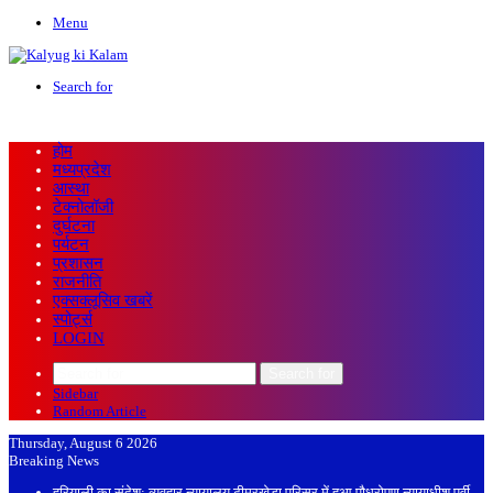
Menu
Search for
होम
मध्यप्रदेश
आस्था
टेक्नोलॉजी
दुर्घटना
पर्यटन
प्रशासन
राजनीति
एक्सक्लूसिव खबरें
स्पोर्ट्स
LOGIN
Search for
Sidebar
Random Article
Thursday, August 6 2026
Breaking News
हरियाली का संदेश: व्यवहार न्यायालय ढीमरखेड़ा परिसर में हुआ पौधरोपण,न्यायाधीश पूर्वी