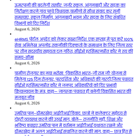
ऊमरपानी की बदलेगी तस्वीर: जर्जर स्कूल, आंगनबाड़ी और सड़क का
निरीक्षण करने गांव पहुंचे विधायक,ग्रामीणों से सीधा संवाद कर सुनी
समस्याएं, स्कूल निर्माण, आंगनबाड़ी भवन और सड़क के लिए संबंधित
विभागों को दिए निर्देश
August 6, 2026
eHRMS पोर्टल अपडेट को लेकर सख्त निर्देश: एक सप्ताह में पूरा करें 100%
सेवा अभिलेख अपलोड,तकनीकी दिक्कतों के समाधान के लिए जिला स्तर
पर तीन सदस्यीय सहायता दल गठित, सीईओ हरसिमरनप्रीत कौर ने तय की
समय-सीमा
August 6, 2026
ग्रामीण रोजगार का नया भरोसा: ‘विकसित भारत-जी राम जी’ योजना से
मिलेगा 125 दिन रोजगार, पारदर्शिता और अधिकारों की गारंटी,जिला पंचायत
सीईओ हरसिमरनप्रीत कौर ने जनपद अधिकारियों को दिए प्रभावी
क्रियान्वयन के मंत्र, कहा— जागरूक पंचायत ही बनेगी विकसित भारत की
मजबूत नींव
August 6, 2026
उमरिया पान–ढीमरखेड़ा आईटीआई विवाद: छात्रों ने कलेक्टर महोदय से
दोहरी व्यवस्था करने की उठाई मांग, बोले— राजनीति नहीं, शिक्षा और
भविष्य बचाइए,उमरिया पान में वर्तमान आईटीआई यथावत रखने और
ढीमरखेड़ा में अलग आईटीआई संचालित करने की मांग, कहा— छात्र हित से