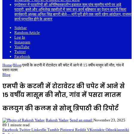
प्रदेशभर में पटवारियों की अनिश्चितकालीन हड़ताल शुरू पांच सूत्रीय मांगों पर अड़े
पटवारी, बस्ते और अभिलेख तहसीलों में जमा कर कार्य बहिष्कार का ऐलान कटनी जिला
कार्यकारी अध्यक्ष अनिल सिंह बागरी बोले— मांगें पूरी होने तक जारी रहेगा आंदोलन, राजस्व
कार्य प्रभावित होने के आसार
Sidebar
Random Article
Log In
Instagram
YouTube
Twitter
Facebook
Home
/
Blog
/
एमपी के कटनी में रोटावेटर की चपेट में आने से 15 वर्षीय मासूम की मौत, गांव में
पसरा मातम
Blog
एमपी के कटनी में रोटावेटर की चपेट में आने से
15 वर्षीय मासूम की मौत, गांव में पसरा मातम
कलयुग की कलम से सोनू त्रिपाठी की रिपोर्ट
Rakesh Yadav
Send an email
November 23, 2025
89
1 minute read
Facebook
Twitter
LinkedIn
Tumblr
Pinterest
Reddit
VKontakte
Odnoklassniki