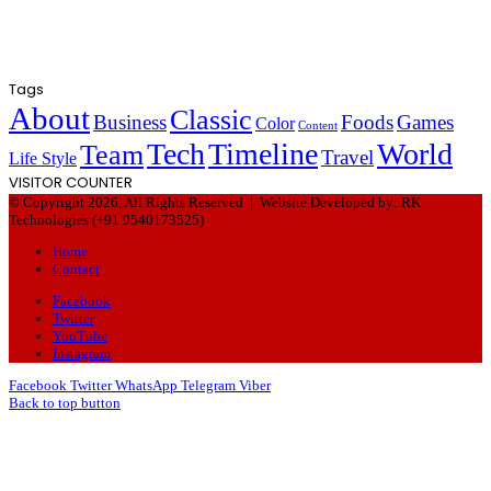
Tags
About
Classic
Business
Foods
Games
Color
Content
Tech
Timeline
World
Team
Travel
Life Style
VISITOR COUNTER
© Copyright 2026, All Rights Reserved |
Website Developed by: RK
Technologies (+91 9540173525)
Home
Contact
Facebook
Twitter
YouTube
Instagram
Facebook
Twitter
WhatsApp
Telegram
Viber
Back to top button