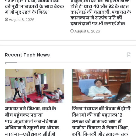
पर भी होगी चर्चा, अधिकारियों
वसूली,15 दिन की मोहलत खत्म
को पूरी जानकारी के साथ बैठक
होते ही धारा 40 और 92 के तहत
में मौजूद रहने के निर्देश
कार्रवाई की चेतावनी, पंचायत के
कामकाज में सरपंच पति की
August 8, 2026
दखलंदाजी पर भी लगाई रोक
August 8, 2026
Recent Tech News
अफसर बने शिक्षक, बच्चों के
जिला पंचायत की बैठक में होगी
बीच पहुंचकर पढ़ाया
विभागों की बड़ी पड़ताल! 12
पाठ!,मुख्यमंत्री जन-विश्वास
अगस्त को सामान्य सभा में
अभियान में स्कूलों का औचक
ग्रामीण विकास से लेकर शिक्षा,
जायजा—एडीशनल सीईओ
कृषि, बिजली और स्वास्थ्य तक