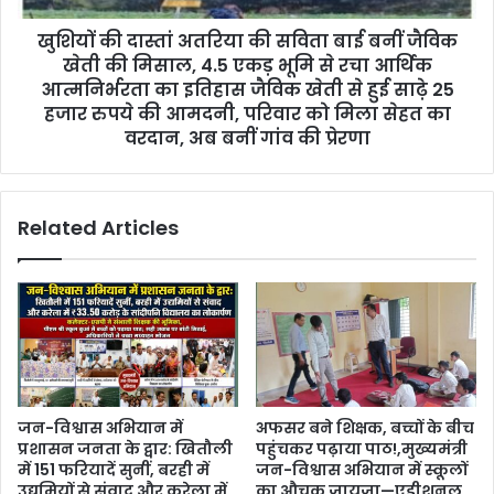
खुशियों की दास्तां अतरिया की सविता बाई बनीं जैविक
खेती की मिसाल, 4.5 एकड़ भूमि से रचा आर्थिक
आत्मनिर्भरता का इतिहास जैविक खेती से हुई साढ़े 25
हजार रुपये की आमदनी, परिवार को मिला सेहत का
वरदान, अब बनीं गांव की प्रेरणा
Related Articles
जन-विश्वास अभियान में
अफसर बने शिक्षक, बच्चों के बीच
प्रशासन जनता के द्वार: खितौली
पहुंचकर पढ़ाया पाठ!,मुख्यमंत्री
में 151 फरियादें सुनीं, बरही में
जन-विश्वास अभियान में स्कूलों
उद्यमियों से संवाद और करेला में
का औचक जायजा—एडीशनल