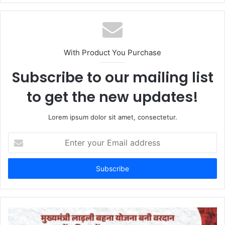
b
s
i
t
With Product You Purchase
e
Subscribe to our mailing list
to get the new updates!
Lorem ipsum dolor sit amet, consectetur.
E
n
t
e
r
y
o
u
r