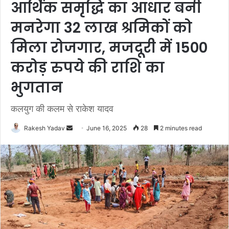
आर्थिक समृद्धि का आधार बनी
मनरेगा 32 लाख श्रमिकों को
मिला रोजगार, मजदूरी में 1500
करोड़ रुपये की राशि का
भुगतान
कलयुग की कलम से राकेश यादव
Rakesh Yadav
S
June 16, 2025
28
2 minutes read
e
n
d
a
n
e
m
a