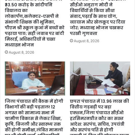
₹33.50 करोड़ के सांदीपनि
सीईओ अनुराग मोदी ने
विद्यालय का
विद्यार्थियों से किया सीधा
लोकार्पण,कलेक्टर-एसपी ने
संवाद,पढ़ाई के साथ योग,
संभाली शिक्षक की भूमिका,
व्यायाम और खेलकूद पर दिया
पीएम श्री स्कूल कुआं में बच्चों को
जोर; मध्यान्ह भोजन चखकर
पढ़ाया पाठ; सही जवाब पर बांटी
परखी गुणवत्ता
मिठाई, अधिकारियों ने चखा
August 8, 2026
मध्याह्न भोजन
August 8, 2026
जिला पंचायत की बैठक में होगी
छपरा पंचायत में 13.96 लाख की
विभागों की बड़ी पड़ताल! 12
वित्तीय गड़बड़ी पर बड़ा
अगस्त को सामान्य सभा में
एक्शन,जिला पंचायत सीईओ
ग्रामीण विकास से लेकर शिक्षा,
हरसिमरनप्रीत कौर का सख्त
कृषि, बिजली और स्वास्थ्य तक
आदेश: सरपंच, सचिव, उपयंत्री
की होगी समीक्षा,लंबित मामलों
और सरपंच पति से होगी