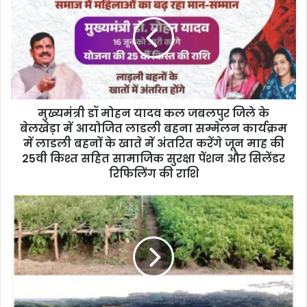
E
m
a
i
l
a
d
d
मुख्यमंत्री डॉ मोहन यादव कल जबलपुर जिले के
r
बेलखेड़ा में आयोजित लाडली बहना सम्मेलन कार्यक्रम
e
में लाडली बहनों के खाते में अंतरित करेंगे जून माह की
s
25वी किश्त सहित सामाजिक सुरक्षा पेंशन और सिलेंडर
s
रिफिलिंग की राशि