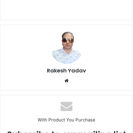
Rakesh Yadav
W
e
b
s
i
t
With Product You Purchase
e