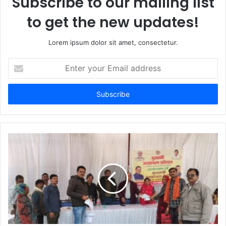
Subscribe to our mailing list
to get the new updates!
Lorem ipsum dolor sit amet, consectetur.
E
n
t
e
r
y
o
u
r
E
m
a
i
l
a
d