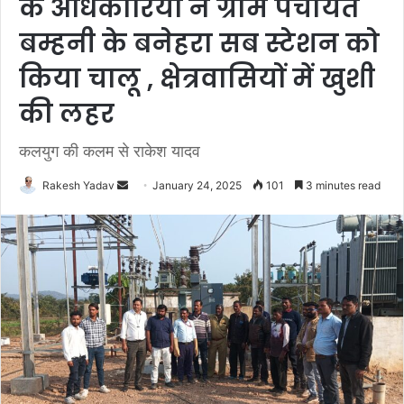
के अधिकारियों ने ग्राम पंचायत
बम्हनी के बनेहरा सब स्टेशन को
किया चालू , क्षेत्रवासियों में खुशी
की लहर
कलयुग की कलम से राकेश यादव
Rakesh Yadav
S
January 24, 2025
101
3 minutes read
e
n
d
a
n
e
m
a
i
l