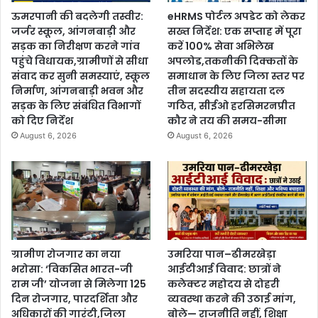
ऊमरपानी की बदलेगी तस्वीर:
eHRMS पोर्टल अपडेट को लेकर
जर्जर स्कूल, आंगनबाड़ी और
सख्त निर्देश: एक सप्ताह में पूरा
सड़क का निरीक्षण करने गांव
करें 100% सेवा अभिलेख
पहुंचे विधायक,ग्रामीणों से सीधा
अपलोड,तकनीकी दिक्कतों के
संवाद कर सुनी समस्याएं, स्कूल
समाधान के लिए जिला स्तर पर
निर्माण, आंगनबाड़ी भवन और
तीन सदस्यीय सहायता दल
सड़क के लिए संबंधित विभागों
गठित, सीईओ हरसिमरनप्रीत
को दिए निर्देश
कौर ने तय की समय-सीमा
August 6, 2026
August 6, 2026
ग्रामीण रोजगार का नया
उमरिया पान–ढीमरखेड़ा
भरोसा: ‘विकसित भारत-जी
आईटीआई विवाद: छात्रों ने
राम जी’ योजना से मिलेगा 125
कलेक्टर महोदय से दोहरी
दिन रोजगार, पारदर्शिता और
व्यवस्था करने की उठाई मांग,
अधिकारों की गारंटी,जिला
बोले— राजनीति नहीं, शिक्षा