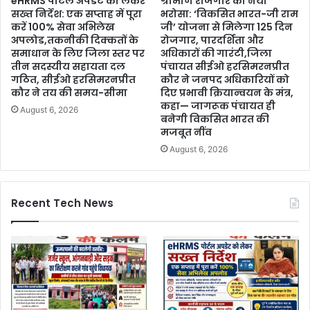
eHRMS पोर्टल अपडेट को लेकर
ग्रामीण रोजगार का नया
सख्त निर्देश: एक सप्ताह में पूरा
भरोसा: ‘विकसित भारत-जी राम
करें 100% सेवा अभिलेख
जी’ योजना से मिलेगा 125 दिन
अपलोड,तकनीकी दिक्कतों के
रोजगार, पारदर्शिता और
समाधान के लिए जिला स्तर पर
अधिकारों की गारंटी,जिला
तीन सदस्यीय सहायता दल
पंचायत सीईओ हरसिमरनप्रीत
गठित, सीईओ हरसिमरनप्रीत
कौर ने जनपद अधिकारियों को
कौर ने तय की समय-सीमा
दिए प्रभावी क्रियान्वयन के मंत्र,
कहा— जागरूक पंचायत ही
August 6, 2026
बनेगी विकसित भारत की
मजबूत नींव
August 6, 2026
Recent Tech News