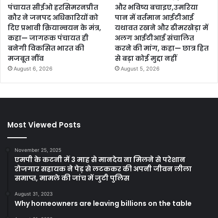
पंचायत सीईओ हरसिमरनप्रीत
और भविष्य बचाइए,उमरिया
कौर ने जनपद अधिकारियों को
पान में वर्तमान आईटीआई
दिए प्रभावी क्रियान्वयन के मंत्र,
यथावत रखने और ढीमरखेड़ा में
कहा— जागरूक पंचायत ही
अलग आईटीआई संचालित
बनेगी विकसित भारत की
करने की मांग, कहा— छात्र हित
मजबूत नींव
से बड़ा कोई मुद्दा नहीं
August 6, 2026
August 5, 2026
Most Viewed Posts
November 25, 2025
एमपी के कटनी में 3 माह से मानदेय ना मिलने से परेशान
रोजगार सहायक ने पेड़ से लटककर की अपनी जीवन लीला
समाप्त, मामले की जांच में जुटी पुलिस
August 31, 2023
Why homeowners are leaving billions on the table