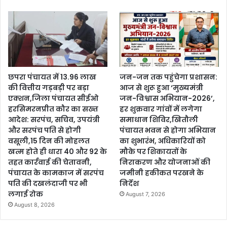
छपरा पंचायत में 13.96 लाख
जन-जन तक पहुंचेगा प्रशासन:
की वित्तीय गड़बड़ी पर बड़ा
आज से शुरू हुआ ‘मुख्यमंत्री
एक्शन,जिला पंचायत सीईओ
जन-विश्वास अभियान-2026’,
हरसिमरनप्रीत कौर का सख्त
हर शुक्रवार गांवों में लगेगा
आदेश: सरपंच, सचिव, उपयंत्री
समाधान शिविर,खितौली
और सरपंच पति से होगी
पंचायत भवन से होगा अभियान
वसूली,15 दिन की मोहलत
का शुभारंभ, अधिकारियों को
खत्म होते ही धारा 40 और 92 के
मौके पर शिकायतों के
तहत कार्रवाई की चेतावनी,
निराकरण और योजनाओं की
पंचायत के कामकाज में सरपंच
जमीनी हकीकत परखने के
पति की दखलंदाजी पर भी
निर्देश
लगाई रोक
August 7, 2026
August 8, 2026