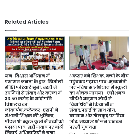
Related Articles
जन-विश्वास अभियान में
अफसर बने शिक्षक, बच्चों के बीच
प्रशासन जनता के द्वार: खितौली
पहुंचकर पढ़ाया पाठ!,मुख्यमंत्री
में 151 फरियादें सुनीं, बरही में
जन-विश्वास अभियान में स्कूलों
उद्यमियों से संवाद और करेला में
का औचक जायजा—एडीशनल
₹33.50 करोड़ के सांदीपनि
सीईओ अनुराग मोदी ने
विद्यालय का
विद्यार्थियों से किया सीधा
लोकार्पण,कलेक्टर-एसपी ने
संवाद,पढ़ाई के साथ योग,
संभाली शिक्षक की भूमिका,
व्यायाम और खेलकूद पर दिया
पीएम श्री स्कूल कुआं में बच्चों को
जोर; मध्यान्ह भोजन चखकर
पढ़ाया पाठ; सही जवाब पर बांटी
परखी गुणवत्ता
मिठाई, अधिकारियों ने चखा