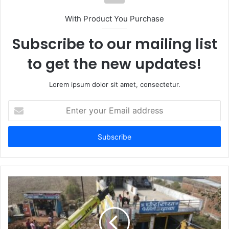
i
t
With Product You Purchase
e
Subscribe to our mailing list
to get the new updates!
Lorem ipsum dolor sit amet, consectetur.
E
n
t
e
r
y
o
u
r
E
m
a