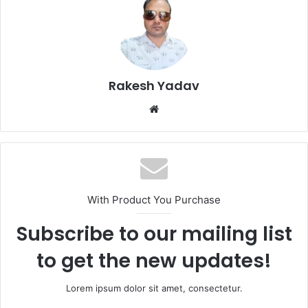
Rakesh Yadav
W
e
b
s
i
t
With Product You Purchase
e
Subscribe to our mailing list
to get the new updates!
Lorem ipsum dolor sit amet, consectetur.