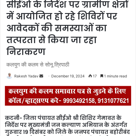
सीईओ के निर्देश पर ग्रामीण क्षेत्रों
में आयोजित हो रहे शिविरों पर
आवेदकों की समस्याओं का
तत्परता से किया जा रहा
निराकरण
कलयुग की कलम से सोनू त्रिपाठी
Rakesh Yadav
S
December 19, 2024
17
1 minute read
e
n
d
a
n
कटनी- जिला पंचायत सीईओ श्री शिशिर गेमावत के
e
निर्देश पर मुख्यमंत्री जन कल्याण अभियान के अंतर्गत
m
गुरूवार 19 दिसंबर को जिले के जनपद पंचायत बहोरीबंद
a