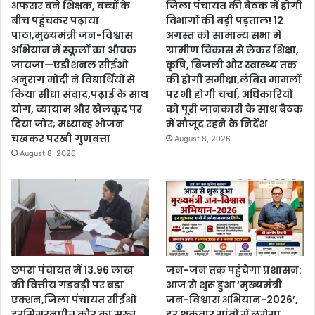
अफसर बने शिक्षक, बच्चों के
जिला पंचायत की बैठक में होगी
बीच पहुंचकर पढ़ाया
विभागों की बड़ी पड़ताल! 12
पाठ!,मुख्यमंत्री जन-विश्वास
अगस्त को सामान्य सभा में
अभियान में स्कूलों का औचक
ग्रामीण विकास से लेकर शिक्षा,
जायजा—एडीशनल सीईओ
कृषि, बिजली और स्वास्थ्य तक
अनुराग मोदी ने विद्यार्थियों से
की होगी समीक्षा,लंबित मामलों
किया सीधा संवाद,पढ़ाई के साथ
पर भी होगी चर्चा, अधिकारियों
योग, व्यायाम और खेलकूद पर
को पूरी जानकारी के साथ बैठक
दिया जोर; मध्यान्ह भोजन
में मौजूद रहने के निर्देश
चखकर परखी गुणवत्ता
August 8, 2026
August 8, 2026
छपरा पंचायत में 13.96 लाख
जन-जन तक पहुंचेगा प्रशासन:
की वित्तीय गड़बड़ी पर बड़ा
आज से शुरू हुआ ‘मुख्यमंत्री
एक्शन,जिला पंचायत सीईओ
जन-विश्वास अभियान-2026’,
हरसिमरनप्रीत कौर का सख्त
हर शुक्रवार गांवों में लगेगा