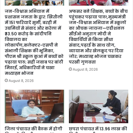
जन-विश्वास अभियान में
अफसर बने शिक्षक, बच्चों के बीच
प्रशासन जनता के द्वार: खितौली
पहुंचकर पढ़ाया पाठ!,मुख्यमंत्री
में 151 फरियादें सुनीं, बरही में
जन-विश्वास अभियान में स्कूलों
उद्यमियों से संवाद और करेला में
का औचक जायजा—एडीशनल
₹33.50 करोड़ के सांदीपनि
सीईओ अनुराग मोदी ने
विद्यालय का
विद्यार्थियों से किया सीधा
लोकार्पण,कलेक्टर-एसपी ने
संवाद,पढ़ाई के साथ योग,
संभाली शिक्षक की भूमिका,
व्यायाम और खेलकूद पर दिया
पीएम श्री स्कूल कुआं में बच्चों को
जोर; मध्यान्ह भोजन चखकर
पढ़ाया पाठ; सही जवाब पर बांटी
परखी गुणवत्ता
मिठाई, अधिकारियों ने चखा
August 8, 2026
मध्याह्न भोजन
August 8, 2026
जिला पंचायत की बैठक में होगी
छपरा पंचायत में 13.96 लाख की