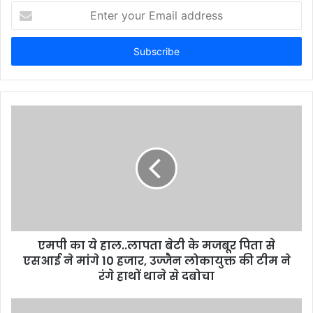
E
n
t
e
r
y
o
u
r
E
m
a
i
l
a
d
d
एमपी का ये हाल..लापता बेटी के मजबूर पिता से
r
एसआई ने मांगे 10 हजार, उज्जैन लोकायुक्त की टीम ने
e
रंगे हाथों थाने से दबोचा
s
s