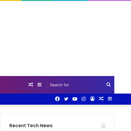
Random
Sidebar
Search
Facebook
Twitter
YouTube
Instagram
Log
Random
Sidebar
Article
for
In
Article
Recent Tech News