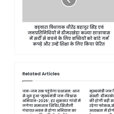
l
a
d
d
r
बड़वारा विधायक धीरेंद्र बहादुर सिंह एवं
e
जनप्रतिनिधियों ने ढीमरखेड़ा कन्या छात्रावास
s
में सर्दी से बचने के लिए बच्चियों को बांटे गर्म
s
कपड़े और उन्हें शिक्षा के लिए किया प्रेरित
Related Articles
जन-जन तक पहुंचेगा प्रशासन: आज
मुख्यमंत्री जन
से शुरू हुआ ‘मुख्यमंत्री जन-विश्वास
सख्ती: ढीमरखे
अभियान-2026’, हर शुक्रवार गांवों में
की होगी बड़ी स
लगेगा समाधान शिविर,खितौली
रहेगा फोकस,सी
पंचायत भवन से होगा अभियान का
अध्यक्षता में 