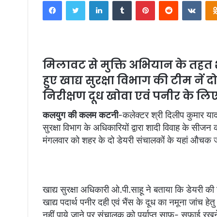
Facebook
Twitter
LinkedIn
Tumblr
Pinterest
Reddit
VKontakte
n
d
a
n
e
मिलावट से मुक्ति अभियान के तहत 
m
हुए खाद्य सुरक्षा विभाग की टीम नें
a
i
निरीक्षण दूध खोवा एवं पनीर के लि
l
कलयुग की कलम कटनी
-कलेक्टर श्री दिलीप कुमार यादव
सुरक्षा विभाग के अधिकारियों द्वारा शादी विवाह के सीज
मंगलवार को शहर के दो डेयरी संचालकों के यहां औचक 
खाद्य सुरक्षा अधिकारी ओ.पी.साहू ने बताया कि डेयरी की ज
खाद्य पदार्थ पनीर दही एवं भैंस के दूध का नमूना जां
नहीं पाये जाने पर संचालक को पर्याप्त साफ- सफाई रखने