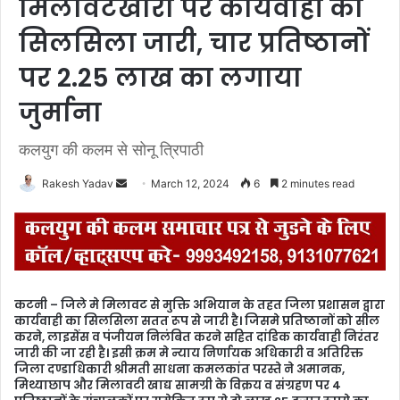
मिलावटखोरो पर कार्यवाही का
सिलसिला जारी, चार प्रतिष्ठानों
पर 2.25 लाख का लगाया
जुर्माना
कलयुग की कलम से सोनू त्रिपाठी
Rakesh Yadav
S
March 12, 2024
6
2 minutes read
e
n
d
a
n
कटनी – जिले मे मिलावट से मुक्ति अभियान के तहत जिला प्रशासन द्वारा
e
कार्यवाही का सिलसिला सतत रूप से जारी है। जिसमे प्रतिष्ठानों को सील
m
करने, लाइसेंस व पंजीयन निलंबित करने सहित दांडिक कार्यवाही निरंतर
जारी की जा रही है। इसी क्रम मे न्याय निर्णायक अधिकारी व अतिरिक्त
a
जिला दण्डाधिकारी श्रीमती साधना कमलकांत परस्ते ने अमानक,
i
मिथ्याछाप और मिलावटी खाद्य सामग्री के विक्रय व संग्रहण पर 4
l