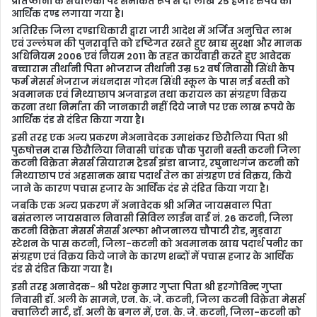
प्रतिष्ठानों के संचालकों पर समेकित रूप से दो लाख 25 हजार रुपये का
आर्थिक दण्ड लगाया गया है।
अतिरिक्त जिला दण्डाधिकारी द्वारा जारी आदेश में अर्जित अनुचित लाभ
एवं उल्लंघन की पुनरावृत्ति को दृष्टिगत रखते हुए खाद्य सुरक्षा और मानक
अधिनियम 2006 एवं नियम 2011 के तहत कार्यवाही करते हुए आवेदक
बच्चाराम तीर्थानी पिता भोजराज तीर्थानी उम्र 52 वर्ष निवासी सिंधी कैंप
फर्म मेसर्स भेजराज मंधनदास गोदम सिंधी स्कूल के पास नई बस्ती को
अवमानक एवं मिथ्याछाप अजवाइन तथा करायल का संग्रहण विक्रय
करना तथा निर्माता की जानकारी नहीं दिये जाने पर एक लाख रूपये के
आर्थिक दंड से दंडित किया गया है।
इसी तरह एक अन्य प्रकरण मेअनावेदक उमाशंकर छिरौलिया पिता श्री
पुरुषोत्तम दास छिरौलिया निवासी चांडक चौक पुरानी बस्ती कटनी जिला
कटनी विक्रेता मेसर्स सियाराम ट्रेडर्स झंडा बाजार, रघुनाथगंज कटनी को
मिथ्याछाप एवं अहसानक खाद्य पदार्थ तेल का संग्रहण एवं विक्रय, किये
जाने के कारण पचास हजार के आर्थिक दंड से दंडित किया गया है।
जबकि एक अन्य प्रकरण में अनावेदक श्री अमित जायसवाल पिता
बसंतलाल जायसवाल निवासी सिविल लाईन वार्ड नं. 26 कटनी, जिला
कटनी विक्रेता मेसर्स मेसर्स अल्फा भोजनालय चौपाटी रोड, मुड़वारा
स्टेशन के पास कटनी, जिला-कटनी को अवमानक खाद्य पदार्थ पनीर का
संग्रहण एवं विक्रय किये जाने के कारण शब्दों में पचास हजार के आर्थिक
दंड से दंडित किया गया है।
इसी तरह अनावेदक- श्री परेश कुमार गुप्ता पिता श्री हरगोविन्द गुप्ता
निवासी डॉ. अली के सामने, एन. के. जे. कटनी, जिला कटनी विक्रेता मेसर्स
क्वालिटी मार्ट, डॉ. अली के बगल में, एन. के. जे. कटनी, जिला-कटनी को