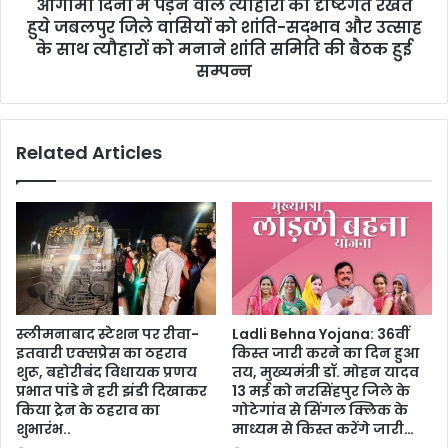
आगामी दिनों मे पड़ने वाले त्यौहारों को दृष्टिगत रखते
हुये जबलपुर जिले वासियों को शांति-सद्भाव और उत्साह
के साथ त्यौहारों को मनाने शांति समिति की बैठक हुई
सम्पन्न
Related Articles
स्लीमनाबाद स्टेशन पर रीवा-
Ladli Behna Yojana: 36वीं
इतवारी एक्सप्रेस का ठहराव
किस्त जारी करने का दिन हुआ
शुरू, बहोरीबंद विधायक प्रणय
तय, मुख्यमंत्री डॉ. मोहन यादव
प्रभात पांडे ने हरी झंडी दिखाकर
13 मई को नरसिंहपुर जिले के
किया ट्रेन के ठहराव का
गोटेगांव से सिंगल क्लिक के
शुभारंभ..
माध्यम से किस्त करेंगे जारी…