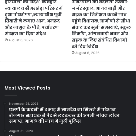
हरियाली का संदेश: व्यवहार
ऊमरपानी की बदलेगी तस्वीर:
न्यायालय ढीमरखेड़ा परिसर में
जर्जर स्कूल, आंगनबाड़ी और
हुआ पौधरोपण,न्यायाधीश पूर्वी
सड़क का निरीक्षण करने गांव
तिवारी ने लगाए आम, अमरूद
पहुंचे विधायक,ग्रामीणों से सीधा
और जामुन के पौधे, पर्यावरण
संवाद कर सुनी समस्याएं, स्कूल
संरक्षण का दिया संदेश
निर्माण, आंगनबाड़ी भवन और
सड़क के लिए संबंधित विभागों
August 6, 2026
को दिए निर्देश
August 6, 2026
Most Viewed Posts
November 25, 2025
एमपी के कटनी में 3 माह से मानदेय ना मिलने से परेशान
रोजगार सहायक ने पेड़ से लटककर की अपनी जीवन लीला
समाप्त, मामले की जांच में जुटी पुलिस
August 31, 2023