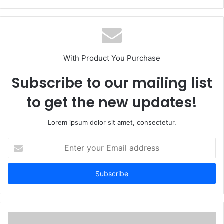
e
b
s
i
t
With Product You Purchase
e
Subscribe to our mailing list
to get the new updates!
Lorem ipsum dolor sit amet, consectetur.
E
n
t
e
r
y
o
u