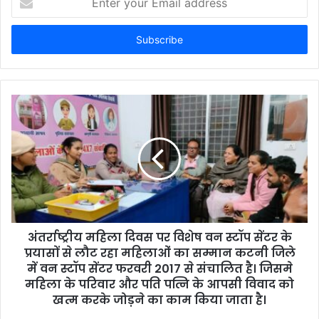
n
t
e
r
y
o
u
r
E
m
a
i
l
a
d
d
अंतर्राष्ट्रीय महिला दिवस पर विशेष वन स्टॉप सेंटर के
r
प्रयासों से लौट रहा महिलाओं का सम्मान कटनी जिले
e
में वन स्टॉप सेंटर फरवरी 2017 से संचालित है। जिसमे
s
महिला के परिवार और पति पत्नि के आपसी विवाद को
s
खत्म करके जोड़ने का काम किया जाता है।