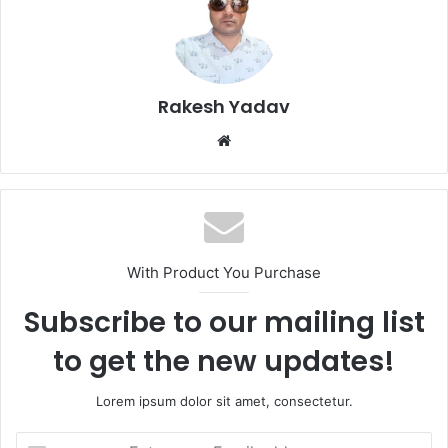
Rakesh Yadav
W
e
b
s
i
t
With Product You Purchase
e
Subscribe to our mailing list
to get the new updates!
Lorem ipsum dolor sit amet, consectetur.
E