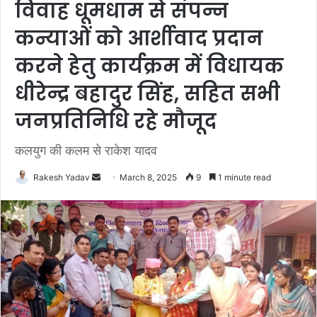
विवाह धूमधाम से संपन्न
कन्याओं को आर्शीवाद प्रदान
करने हेतु कार्यक्रम में विधायक
धीरेन्द्र बहादुर सिंह, सहित सभी
जनप्रतिनिधि रहे मौजूद
कलयुग की कलम से राकेश यादव
Rakesh Yadav
S
March 8, 2025
9
1 minute read
e
n
d
a
n
e
m
a