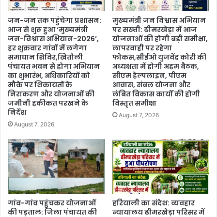
जन-जन तक पहुंचेगा प्रशासन:
मुख्यमंत्री जन विश्वास अभियान
आज से शुरू हुआ ‘मुख्यमंत्री
पर सख्ती: ढीमरखेड़ा में आज
जन-विश्वास अभियान-2026’,
योजनाओं की होगी बड़ी समीक्षा,
हर शुक्रवार गांवों में लगेगा
लापरवाही पर रहेगा
समाधान शिविर,खितौली
फोकस,सीईओ युजवेंद्र कोरी की
पंचायत भवन से होगा अभियान
अध्यक्षता में होगी अहम बैठक,
का शुभारंभ, अधिकारियों को
सीएम हेल्पलाइन, पीएम
मौके पर शिकायतों के
आवास, संबल योजना और
निराकरण और योजनाओं की
लंबित विकास कार्यों की होगी
जमीनी हकीकत परखने के
विस्तृत समीक्षा
निर्देश
August 7, 2026
August 7, 2026
गांव-गांव पहुंचकर योजनाओं
हरियाली का संदेश: व्यवहार
की पड़ताल: जिला पंचायत की
न्यायालय ढीमरखेड़ा परिसर में