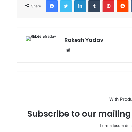
Facebook
Twitter
LinkedIn
Tumblr
Pinterest
Reddit
Share
Rakesh Yadav
W
e
b
s
i
t
e
With Prod
Subscribe to our mailing 
Lorem ipsum dolo