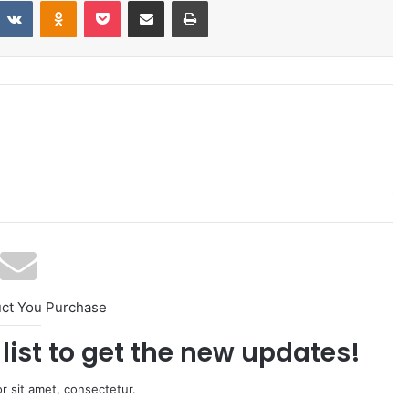
VKontakte
Odnoklassniki
Pocket
Share via Email
Print
uct You Purchase
list to get the new updates!
r sit amet, consectetur.