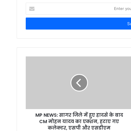
E
n
t
e
r
y
o
u
r
E
m
a
i
l
a
d
d
r
MP NEWS: सागर जिले में हुए हादसे के बाद
e
CM मोहन यादव का एक्शन, हटाए गए
s
कलेक्टर, एसपी और एसडीएम
s