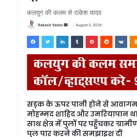
कलयुग की कलम से राकेश यादव
Rakesh Yadav
S
August 5, 2024
e
Facebook
Twitter
LinkedIn
Tumblr
Pinterest
Reddit
VKontakte
n
d
a
n
e
m
a
i
l
सड़क के ऊपर पानी होने से आवागमन 
मोहम्मद शाहिद और उमरियापान थाना 
साथ क्षेत्र में पुलों पर पहुँचकर ग्
पुल पार करने की समझाइश दी