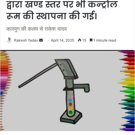
द्वारा खण्ड स्तर पर भी कन्ट्रोल
रूम की स्थापना की गई।
कलयुग की कलम से राकेश यादव
Rakesh Yadav
S
April 14, 2025
15
1 minute read
e
n
d
a
n
e
m
a
i
l