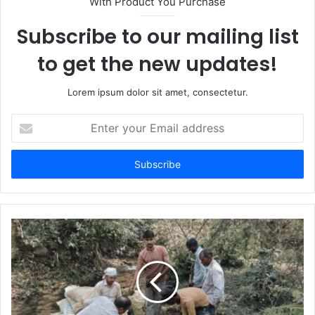
With Product You Purchase
e
Subscribe to our mailing list
to get the new updates!
Lorem ipsum dolor sit amet, consectetur.
E
n
t
e
r
y
o
u
r
E
m
a
i
l