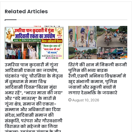
Related Articles
उमरिया पान कुदवारी में गूंजा
तिरंगे की शान में निकली कटनी
आदिवासी एकता का जयघोष,
पुलिस की भव्य बाइक
चंद्रकांत ‘चंदू’ चौरसिया के नेतृत्व
रैली,एसपी अभिनय विश्वकर्मा ने
में धूमधाम से मना विश्व
खुद संभाली कमान, पुलिस
आदिवासी दिवस“बिरसा मुंडा
जवानों और स्कूली बच्चों ने
अमर रहें”, “भारत माता की जय”
लगाए देशभक्ति के जयकारे
और “वंदे मातरम्” के नारों से
August 10, 2026
गूंजा क्षेत्र, समाज की एकता-
सम्मान और अधिकारों का दिया
संदेश,आदिवासी समाज की
संस्कृति, परंपरा और गौरवशाली
विरासत को सहेजने का लिया
संकल्प; स्वतंत्रता संग्राम के वीर