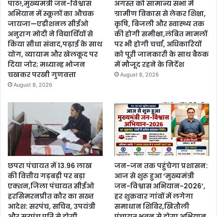
पाठ!,मुख्यमंत्री जन-विश्वास
अगस्त को सामान्य सभा में
अभियान में स्कूलों का औचक
ग्रामीण विकास से लेकर शिक्षा,
जायजा—एडीशनल सीईओ
कृषि, बिजली और स्वास्थ्य तक
अनुराग मोदी ने विद्यार्थियों से
की होगी समीक्षा,लंबित मामलों
किया सीधा संवाद,पढ़ाई के साथ
पर भी होगी चर्चा, अधिकारियों
योग, व्यायाम और खेलकूद पर
को पूरी जानकारी के साथ बैठक
दिया जोर; मध्यान्ह भोजन
में मौजूद रहने के निर्देश
चखकर परखी गुणवत्ता
August 8, 2026
August 8, 2026
छपरा पंचायत में 13.96 लाख
जन-जन तक पहुंचेगा प्रशासन:
की वित्तीय गड़बड़ी पर बड़ा
आज से शुरू हुआ ‘मुख्यमंत्री
एक्शन,जिला पंचायत सीईओ
जन-विश्वास अभियान-2026’,
हरसिमरनप्रीत कौर का सख्त
हर शुक्रवार गांवों में लगेगा
आदेश: सरपंच, सचिव, उपयंत्री
समाधान शिविर,खितौली
और सरपंच पति से होगी
पंचायत भवन से होगा अभियान