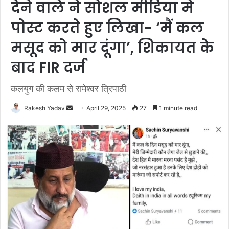
देने वाले ने सोशल मीडिया मे
पोस्ट करते हुए लिखा- ‘मैं कल
मसूद को मार दूंगा’, शिकायत के
बाद FIR दर्ज
कलयुग की कलम से रामेश्वर त्रिपाठी
Rakesh Yadav
S
April 29, 2025
27
1 minute read
e
n
d
a
n
e
m
a
i