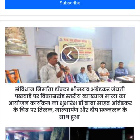
e
r
y
o
u
r
E
m
a
i
l
a
d
d
संविधान निर्माता डॉक्टर भीमराव अंबेडकर जंयती
r
पखवाड़े पर विकासखंड स्तरीय व्याख्यान माला का
e
आयोजन कार्यक्रम का शुभारंभ डॉ बाबा साहब आंबेडकर
s
के चित्र पर तिलक, माल्यार्पण और दीप प्रज्ज्वलन के
s
साथ हुआ