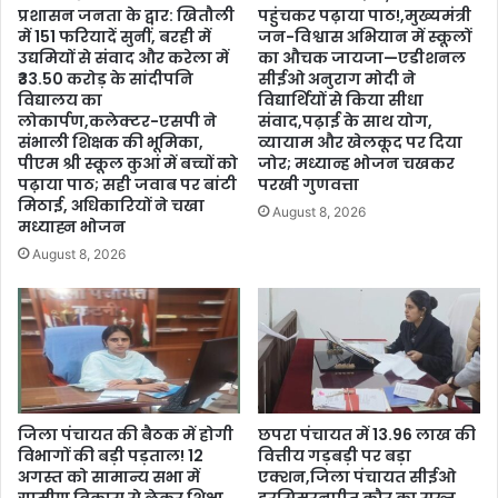
प्रशासन जनता के द्वार: खितौली
पहुंचकर पढ़ाया पाठ!,मुख्यमंत्री
में 151 फरियादें सुनीं, बरही में
जन-विश्वास अभियान में स्कूलों
उद्यमियों से संवाद और करेला में
का औचक जायजा—एडीशनल
₹33.50 करोड़ के सांदीपनि
सीईओ अनुराग मोदी ने
विद्यालय का
विद्यार्थियों से किया सीधा
लोकार्पण,कलेक्टर-एसपी ने
संवाद,पढ़ाई के साथ योग,
संभाली शिक्षक की भूमिका,
व्यायाम और खेलकूद पर दिया
पीएम श्री स्कूल कुआं में बच्चों को
जोर; मध्यान्ह भोजन चखकर
पढ़ाया पाठ; सही जवाब पर बांटी
परखी गुणवत्ता
मिठाई, अधिकारियों ने चखा
August 8, 2026
मध्याह्न भोजन
August 8, 2026
जिला पंचायत की बैठक में होगी
छपरा पंचायत में 13.96 लाख की
विभागों की बड़ी पड़ताल! 12
वित्तीय गड़बड़ी पर बड़ा
अगस्त को सामान्य सभा में
एक्शन,जिला पंचायत सीईओ