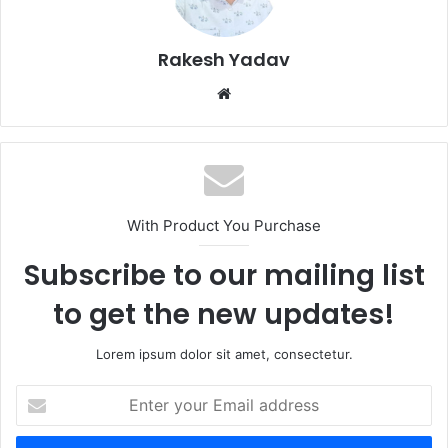
Rakesh Yadav
W
e
b
s
i
t
With Product You Purchase
e
Subscribe to our mailing list
to get the new updates!
Lorem ipsum dolor sit amet, consectetur.
E
n
t