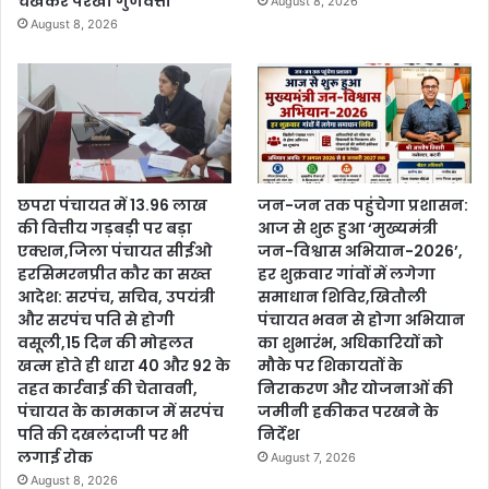
चखकर परखी गुणवत्ता
August 8, 2026
August 8, 2026
छपरा पंचायत में 13.96 लाख
जन-जन तक पहुंचेगा प्रशासन:
की वित्तीय गड़बड़ी पर बड़ा
आज से शुरू हुआ ‘मुख्यमंत्री
एक्शन,जिला पंचायत सीईओ
जन-विश्वास अभियान-2026’,
हरसिमरनप्रीत कौर का सख्त
हर शुक्रवार गांवों में लगेगा
आदेश: सरपंच, सचिव, उपयंत्री
समाधान शिविर,खितौली
और सरपंच पति से होगी
पंचायत भवन से होगा अभियान
वसूली,15 दिन की मोहलत
का शुभारंभ, अधिकारियों को
खत्म होते ही धारा 40 और 92 के
मौके पर शिकायतों के
तहत कार्रवाई की चेतावनी,
निराकरण और योजनाओं की
पंचायत के कामकाज में सरपंच
जमीनी हकीकत परखने के
पति की दखलंदाजी पर भी
निर्देश
लगाई रोक
August 7, 2026
August 8, 2026