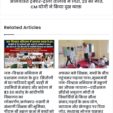
अनियंत्रित ट्रैक्टर-ट्रॉली तालाब में गिरी, 23 की मौत,
CM योगी ने किया दुख व्यक्त
Related Articles
जन-विश्वास अभियान में
अफसर बने शिक्षक, बच्चों के बीच
प्रशासन जनता के द्वार: खितौली
पहुंचकर पढ़ाया पाठ!,मुख्यमंत्री
में 151 फरियादें सुनीं, बरही में
जन-विश्वास अभियान में स्कूलों
उद्यमियों से संवाद और करेला में
का औचक जायजा—एडीशनल
₹33.50 करोड़ के सांदीपनि
सीईओ अनुराग मोदी ने
विद्यालय का
विद्यार्थियों से किया सीधा
लोकार्पण,कलेक्टर-एसपी ने
संवाद,पढ़ाई के साथ योग,
संभाली शिक्षक की भूमिका,
व्यायाम और खेलकूद पर दिया
पीएम श्री स्कूल कुआं में बच्चों को
जोर; मध्यान्ह भोजन चखकर