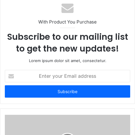
s
i
t
With Product You Purchase
e
Subscribe to our mailing list
to get the new updates!
Lorem ipsum dolor sit amet, consectetur.
E
n
t
e
r
y
o
u
r
E