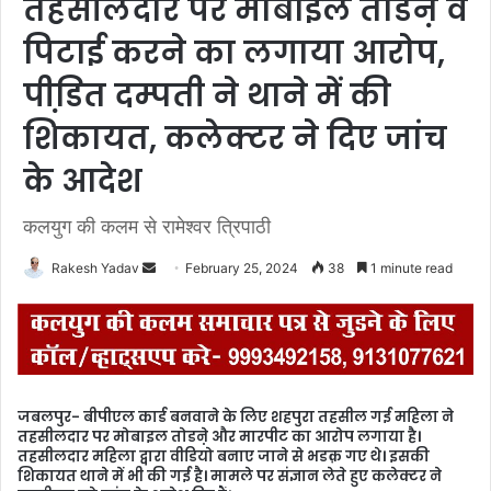
तहसीलदार पर मोबाइल तोडऩे व
पिटाई करने का लगाया आरोप,
पीडि़त दम्पती ने थाने में की
शिकायत, कलेक्टर ने दिए जांच
के आदेश
कलयुग की कलम से रामेश्वर त्रिपाठी
Rakesh Yadav
S
February 25, 2024
38
1 minute read
e
n
d
a
n
जबलपुर- बीपीएल कार्ड बनवाने के लिए शहपुरा तहसील गई महिला ने
e
तहसीलदार पर मोबाइल तोडऩे और मारपीट का आरोप लगाया है।
m
तहसीलदार महिला द्वारा वीडियो बनाए जाने से भडक़ गए थे। इसकी
शिकायत थाने में भी की गई है। मामले पर संज्ञान लेते हुए कलेक्टर ने
a