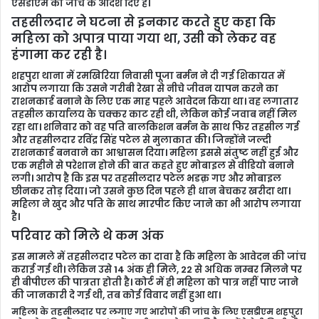
एसडीएम को जांच के आदेश दिए हैं।
i
तहसीलदार ने घटना से इनकार करते हुए कहा कि
l
महिला को अपात्र पाया गया था, उसी को लेकर वह
हंगामा कर रही है।
शहपुरा थाना में रमखिरिया निवासी पूजा बर्मन ने दी गई शिकायत में
आरोप लगाया कि उसने गरीबी रेखा से नीचे जीवन यापन करने का
राशनकार्ड बनाने के लिए एक माह पहले आवेदन किया था। वह लगातार
तहसील कार्यालय के चक्कर काट रही थी, लेकिन कोई जवाब नहीं मिल
रहा था। शनिवार को वह पति बालकिशन बर्मन के साथ फिर तहसील गई
और तहसीलदार रविंद्र सिंह पटेल से मुलाकात की। जिन्होंने जल्दी
राशनकार्ड बनवाने का आश्वासन दिया। महिला इससे संतुष्ट नहीं हुई और
एक महीने से परेशान होने की बात कहते हुए मोबाइल से वीडियो बनाने
लगी। आरोप है कि इस पर तहसीलदार पटेल भडक़ गए और मोबाइल
छीनकर तोड़ दिया। जो उसने कुछ दिन पहले ही धान बेचकर खरीदा था।
महिला ने खुद और पति के साथ मारपीट किए जाने का भी आरोप लगाया
है।
परिवार को मिले थे कम अंक
इस मामले में तहसीलदार पटेल का दावा है कि महिला के आवेदन की जांच
कराई गई थी। लेकिन उसे 14 अंक ही मिले, 22 से अधिक नम्बर मिलने पर
ही बीपीएल की पात्रता होती है। कोर्ट में ही महिला को पात्र नहीं पाए जाने
की जानकारी दे गई थी, तब कोई विवाद नहीं हुआ था।
महिला के तहसीलदार पर लगाए गए आरोपों की जांच के लिए एसडीएम शहपुरा