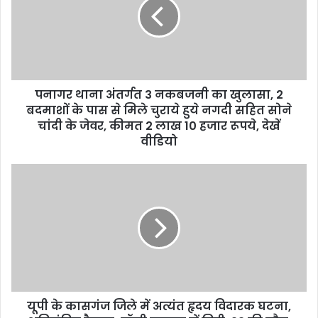
m
a
i
l
a
d
d
पनागर थाना अंतर्गत 3 नकबजनी का खुलासा, 2
r
बदमाशों के पास से मिले चुराये हुये नगदी सहित सोने
e
चांदी के जेवर, कीमत 2 लाख 10 हजार रूपये, देखें
s
वीडियो
s
यूपी के कासगंज जिले में अत्यंत हृदय विदारक घटना,