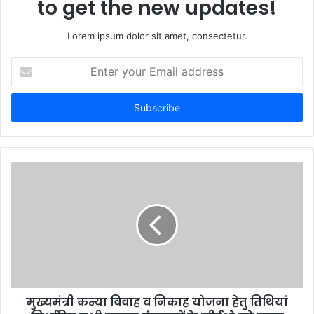
to get the new updates!
Lorem ipsum dolor sit amet, consectetur.
E
n
t
e
r
y
o
u
r
E
m
a
i
l
a
d
d
मुख्यमंत्री कन्या विवाह व निकाह योजना हेतु तिथियां