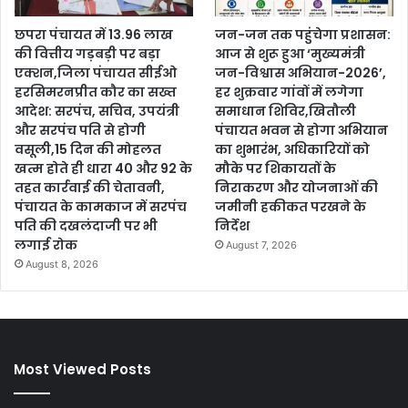
छपरा पंचायत में 13.96 लाख
जन-जन तक पहुंचेगा प्रशासन:
की वित्तीय गड़बड़ी पर बड़ा
आज से शुरू हुआ ‘मुख्यमंत्री
एक्शन,जिला पंचायत सीईओ
जन-विश्वास अभियान-2026’,
हरसिमरनप्रीत कौर का सख्त
हर शुक्रवार गांवों में लगेगा
आदेश: सरपंच, सचिव, उपयंत्री
समाधान शिविर,खितौली
और सरपंच पति से होगी
पंचायत भवन से होगा अभियान
वसूली,15 दिन की मोहलत
का शुभारंभ, अधिकारियों को
खत्म होते ही धारा 40 और 92 के
मौके पर शिकायतों के
तहत कार्रवाई की चेतावनी,
निराकरण और योजनाओं की
पंचायत के कामकाज में सरपंच
जमीनी हकीकत परखने के
पति की दखलंदाजी पर भी
निर्देश
लगाई रोक
August 7, 2026
August 8, 2026
Most Viewed Posts