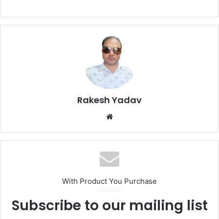
Rakesh Yadav
W
e
b
s
i
t
With Product You Purchase
e
Subscribe to our mailing list