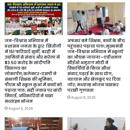
जन-विश्वास अभियान में
अफसर बने शिक्षक, बच्चों के बीच
प्रशासन जनता के द्वार: खितौली
पहुंचकर पढ़ाया पाठ!,मुख्यमंत्री
में 151 फरियादें सुनीं, बरही में
जन-विश्वास अभियान में स्कूलों
उद्यमियों से संवाद और करेला में
का औचक जायजा—एडीशनल
₹33.50 करोड़ के सांदीपनि
सीईओ अनुराग मोदी ने
विद्यालय का
विद्यार्थियों से किया सीधा
लोकार्पण,कलेक्टर-एसपी ने
संवाद,पढ़ाई के साथ योग,
संभाली शिक्षक की भूमिका,
व्यायाम और खेलकूद पर दिया
पीएम श्री स्कूल कुआं में बच्चों को
जोर; मध्यान्ह भोजन चखकर
पढ़ाया पाठ; सही जवाब पर बांटी
परखी गुणवत्ता
मिठाई, अधिकारियों ने चखा
August 8, 2026
मध्याह्न भोजन
August 8, 2026