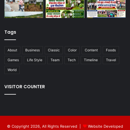
Tags
About
Business
Classic
Color
Content
Foods
Games
Life Style
Team
Tech
Timeline
Travel
World
VISITOR COUNTER
© Copyright 2026, All Rights Reserved |
Website Developed