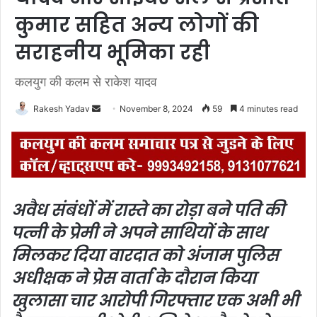
कुमार सहित अन्य लोगों की
सराहनीय भूमिका रही
कलयुग की कलम से राकेश यादव
Rakesh Yadav
S
November 8, 2024
59
4 minutes read
e
n
d
a
n
अवैध संबंधों में रास्ते का रोड़ा बने पति की
e
पत्नी के प्रेमी ने अपने साथियों के साथ
m
a
मिलकर दिया वारदात को अंजाम पुलिस
i
अधीक्षक ने प्रेस वार्ता के दौरान किया
l
खुलासा चार आरोपी गिरफ्तार एक अभी भी