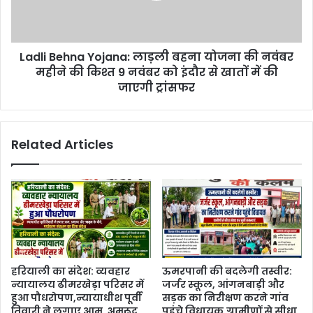
Ladli Behna Yojana: लाड़ली बहना योजना की नवंबर
महीने की किश्त 9 नवंबर को इंदौर से खातों में की
जाएगी ट्रांसफर
Related Articles
हरियाली का संदेश: व्यवहार
ऊमरपानी की बदलेगी तस्वीर:
न्यायालय ढीमरखेड़ा परिसर में
जर्जर स्कूल, आंगनबाड़ी और
हुआ पौधरोपण,न्यायाधीश पूर्वी
सड़क का निरीक्षण करने गांव
तिवारी ने लगाए आम, अमरूद
पहुंचे विधायक,ग्रामीणों से सीधा