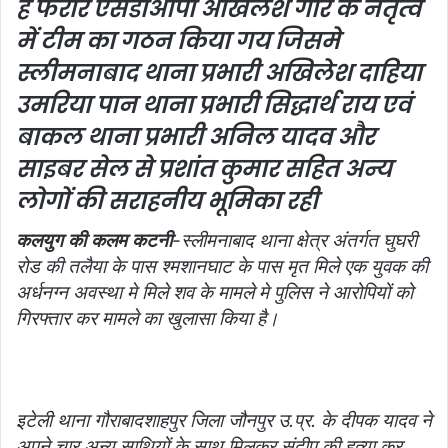
है फरार एसडीओपी अखिलेश गौर के नेतृत्व
में टीम का गठन किया गय जिसमे
स्लीमनाबाद थाना प्रभारी अखिलेश दाहिया
उमरिया पान थाना प्रभारी सिद्धार्थ राय एवं
बाकल थाना प्रभारी अनिल यादव और
साइबर सेल से प्रशांत कुमार सहित अन्य
लोगों की सराहनीय भूमिका रही
कलयुग की कलम कटनी
-स्लीमनाबाद थाना क्षेत्र अंतर्गत घुघरी
रोड की तलैया के पास श्मशानघाट के पास मृत मिले एक युवक की
अर्धनग्न अवस्था मे मिले शव के मामले मे पुलिस ने आरोपियों को
गिरफ्तार कर मामले का खुलासा किया है।
इटेली थाना गौराबादशाहपुर जिला जौनपुर उ.प्र. के दीपक यादव ने
अपने चार अन्य साथियों के साथ मिलकर
संदीप की हत्या कर