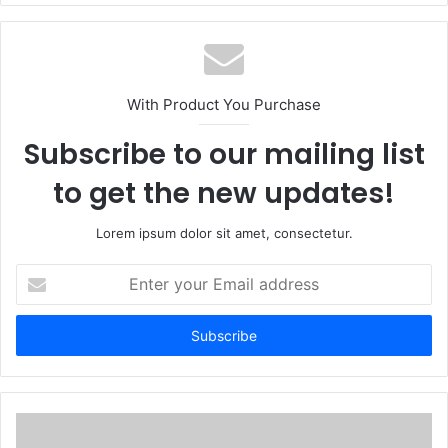
b
s
i
t
With Product You Purchase
e
Subscribe to our mailing list
to get the new updates!
Lorem ipsum dolor sit amet, consectetur.
E
n
t
e
r
y
o
u
r