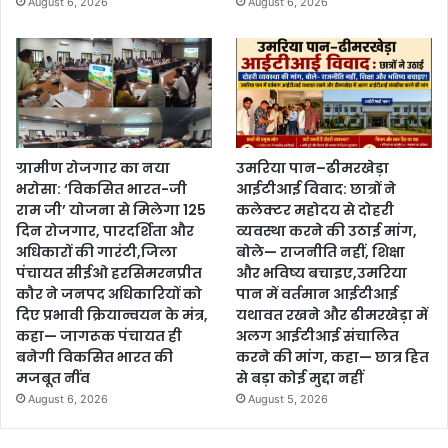
August 6, 2026
August 6, 2026
ग्रामीण रोजगार का नया
उमरिया पान–ढीमरखेड़ा
भरोसा: ‘विकसित भारत-जी
आईटीआई विवाद: छात्रों ने
राम जी’ योजना से मिलेगा 125
कलेक्टर महोदय से दोहरी
दिन रोजगार, पारदर्शिता और
व्यवस्था करने की उठाई मांग,
अधिकारों की गारंटी,जिला
बोले— राजनीति नहीं, शिक्षा
पंचायत सीईओ हरसिमरनप्रीत
और भविष्य बचाइए,उमरिया
कौर ने जनपद अधिकारियों को
पान में वर्तमान आईटीआई
दिए प्रभावी क्रियान्वयन के मंत्र,
यथावत रखने और ढीमरखेड़ा में
कहा— जागरूक पंचायत ही
अलग आईटीआई संचालित
बनेगी विकसित भारत की
करने की मांग, कहा— छात्र हित
मजबूत नींव
से बड़ा कोई मुद्दा नहीं
August 6, 2026
August 5, 2026