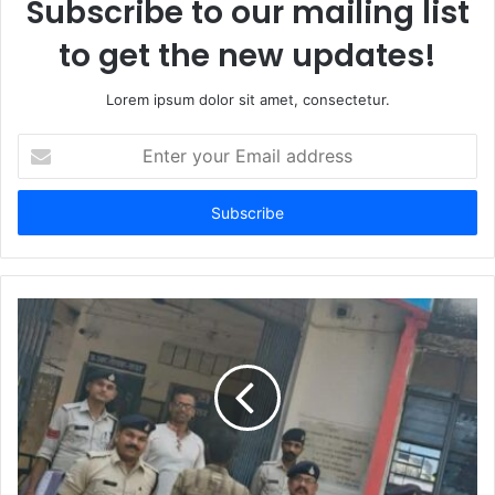
Subscribe to our mailing list
to get the new updates!
Lorem ipsum dolor sit amet, consectetur.
E
n
t
e
r
y
o
u
r
E
m
a
i
l
a
d