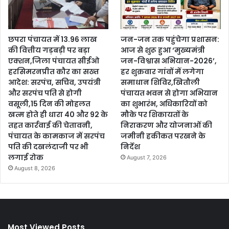
छपरा पंचायत में 13.96 लाख
जन-जन तक पहुंचेगा प्रशासन:
की वित्तीय गड़बड़ी पर बड़ा
आज से शुरू हुआ ‘मुख्यमंत्री
एक्शन,जिला पंचायत सीईओ
जन-विश्वास अभियान-2026’,
हरसिमरनप्रीत कौर का सख्त
हर शुक्रवार गांवों में लगेगा
आदेश: सरपंच, सचिव, उपयंत्री
समाधान शिविर,खितौली
और सरपंच पति से होगी
पंचायत भवन से होगा अभियान
वसूली,15 दिन की मोहलत
का शुभारंभ, अधिकारियों को
खत्म होते ही धारा 40 और 92 के
मौके पर शिकायतों के
तहत कार्रवाई की चेतावनी,
निराकरण और योजनाओं की
पंचायत के कामकाज में सरपंच
जमीनी हकीकत परखने के
पति की दखलंदाजी पर भी
निर्देश
लगाई रोक
August 7, 2026
August 8, 2026
Most Viewed Posts