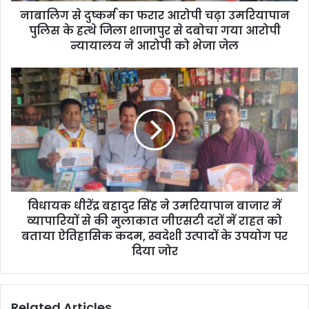
d
नाबालिग से दुष्कर्म का फरार आरोपी चढ़ा उमरियापान
r
पुलिस के हत्थे जिला शाजापुर से दबोचा गया आरोपी
e
न्यायालय ने आरोपी को भेजा जेल
s
s
विधायक धीरेंद्र बहादुर सिंह ने उमरियापान बाजार में
व्यापारियों से की मुलाकात जीएसटी दरों में राहत को
बताया ऐतिहासिक कदम, स्वदेशी उत्पादों के उपयोग पर
दिया जोर
Related Articles