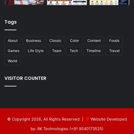
Tags
About
Business
Classic
Color
Content
Foods
Games
Life Style
Team
Tech
Timeline
Travel
World
VISITOR COUNTER
© Copyright 2026, All Rights Reserved |
Website Developed
by: RK Technologies (+91 9540173525)