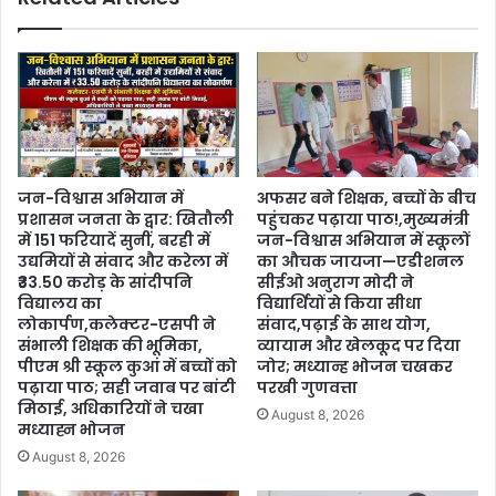
जन-विश्वास अभियान में
अफसर बने शिक्षक, बच्चों के बीच
प्रशासन जनता के द्वार: खितौली
पहुंचकर पढ़ाया पाठ!,मुख्यमंत्री
में 151 फरियादें सुनीं, बरही में
जन-विश्वास अभियान में स्कूलों
उद्यमियों से संवाद और करेला में
का औचक जायजा—एडीशनल
₹33.50 करोड़ के सांदीपनि
सीईओ अनुराग मोदी ने
विद्यालय का
विद्यार्थियों से किया सीधा
लोकार्पण,कलेक्टर-एसपी ने
संवाद,पढ़ाई के साथ योग,
संभाली शिक्षक की भूमिका,
व्यायाम और खेलकूद पर दिया
पीएम श्री स्कूल कुआं में बच्चों को
जोर; मध्यान्ह भोजन चखकर
पढ़ाया पाठ; सही जवाब पर बांटी
परखी गुणवत्ता
मिठाई, अधिकारियों ने चखा
August 8, 2026
मध्याह्न भोजन
August 8, 2026