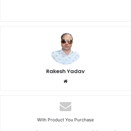
Rakesh Yadav
W
e
b
s
i
t
With Product You Purchase
e