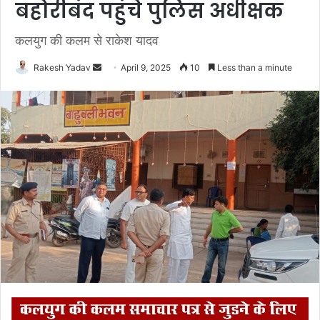
बहोरीबंद पहुंचे पुलिस अधीक्षक
कलयुग की कलम से राकेश यादव
Rakesh Yadav
S
April 9, 2025
10
Less than a minute
e
n
d
a
n
e
m
a
i
l