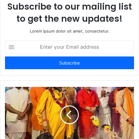
Subscribe to our mailing list
to get the new updates!
Lorem ipsum dolor sit amet, consectetur.
E
n
t
e
r
y
o
u
r
E
m
a
i
l
a