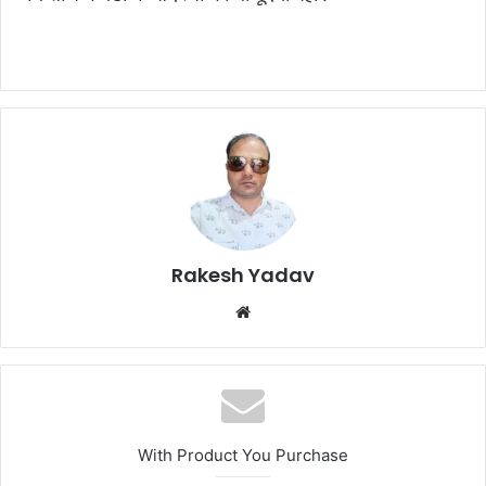
Rakesh Yadav
W
e
b
s
i
t
With Product You Purchase
e