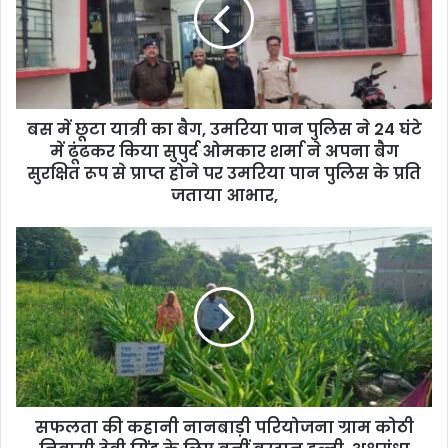
a
i
l
a
d
d
बस में छूटा यात्री का बैग, उमरिया पान पुलिस ने 24 घंटे
r
में ढूंढकर किया सुपुर्द ओमकार शर्मा ने अपना बैग
e
सुरक्षित रूप से प्राप्त होने पर उमरिया पान पुलिस के प्रति
s
जताया आभार,
s
सफलता की कहानी नानबाड़ी परियोजना ग्राम कोठी