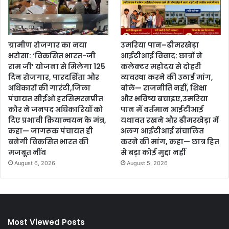
ग्रामीण रोजगार का नया
उमरिया पान–ढीमरखेड़ा
भरोसा: ‘विकसित भारत-जी
आईटीआई विवाद: छात्रों ने
राम जी’ योजना से मिलेगा 125
कलेक्टर महोदय से दोहरी
दिन रोजगार, पारदर्शिता और
व्यवस्था करने की उठाई मांग,
अधिकारों की गारंटी,जिला
बोले— राजनीति नहीं, शिक्षा
पंचायत सीईओ हरसिमरनप्रीत
और भविष्य बचाइए,उमरिया
कौर ने जनपद अधिकारियों को
पान में वर्तमान आईटीआई
दिए प्रभावी क्रियान्वयन के मंत्र,
यथावत रखने और ढीमरखेड़ा में
कहा— जागरूक पंचायत ही
अलग आईटीआई संचालित
बनेगी विकसित भारत की
करने की मांग, कहा— छात्र हित
मजबूत नींव
से बड़ा कोई मुद्दा नहीं
August 6, 2026
August 5, 2026
Most Viewed Posts