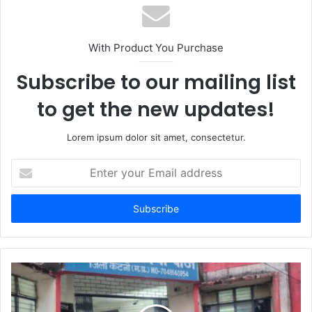
s
i
t
With Product You Purchase
e
Subscribe to our mailing list
to get the new updates!
Lorem ipsum dolor sit amet, consectetur.
E
n
t
e
r
y
o
u
r
E
m