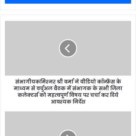
r
y
o
u
r
E
m
a
i
l
a
d
d
संभागीयकमिश्‍नर श्री वर्मा ने वीडियो कॉन्फ्रेंस के
r
माध्यम से वर्चुअल बैठक में संभागक के सभी जिला
e
कलेक्टर्स को महत्‍वपूर्ण विषय पर चर्चा कर दिये
s
आवश्‍यक निर्देश
s