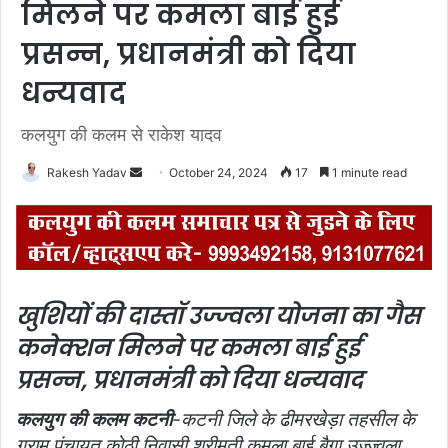
मिलने पर कमला बाई हुई
प्रसन्न, प्रधानमंत्री को दिया
धन्यवाद
कलयुग की कलम से राकेश यादव
Rakesh Yadav
S
October 24, 2024
17
1 minute read
e
n
d
a
n
खुशियों की दास्तॉ
उज्ज्वला योजना का गैस
e
कनेक्शन मिलने पर कमला बाई हुई
m
a
प्रसन्न, प्रधानमंत्री को दिया धन्यवाद
i
l
कलयुग की कलम कटनी
-कटनी जिले के ढीमरखेड़ा तहसील के
ग्राम पंचायत कोठी निवासी श्रीमती कमला बाई बैगा उज्ज्वला