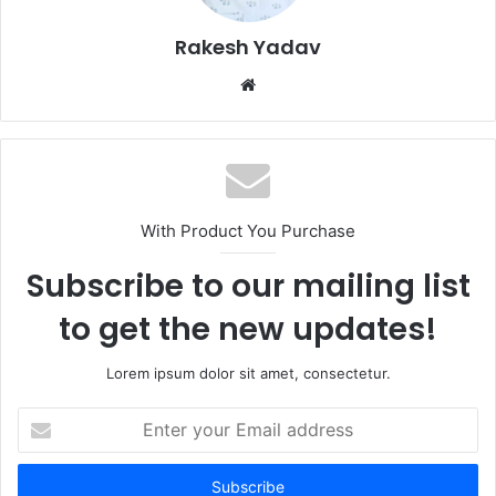
Rakesh Yadav
W
e
b
s
i
t
With Product You Purchase
e
Subscribe to our mailing list
to get the new updates!
Lorem ipsum dolor sit amet, consectetur.
E
n
t
e