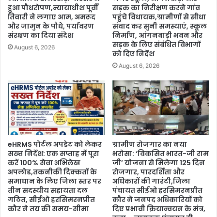
हुआ पौधरोपण,न्यायाधीश पूर्वी
सड़क का निरीक्षण करने गांव
तिवारी ने लगाए आम, अमरूद
पहुंचे विधायक,ग्रामीणों से सीधा
और जामुन के पौधे, पर्यावरण
संवाद कर सुनी समस्याएं, स्कूल
संरक्षण का दिया संदेश
निर्माण, आंगनबाड़ी भवन और
सड़क के लिए संबंधित विभागों
August 6, 2026
को दिए निर्देश
August 6, 2026
eHRMS पोर्टल अपडेट को लेकर
ग्रामीण रोजगार का नया
सख्त निर्देश: एक सप्ताह में पूरा
भरोसा: ‘विकसित भारत-जी राम
करें 100% सेवा अभिलेख
जी’ योजना से मिलेगा 125 दिन
अपलोड,तकनीकी दिक्कतों के
रोजगार, पारदर्शिता और
समाधान के लिए जिला स्तर पर
अधिकारों की गारंटी,जिला
तीन सदस्यीय सहायता दल
पंचायत सीईओ हरसिमरनप्रीत
गठित, सीईओ हरसिमरनप्रीत
कौर ने जनपद अधिकारियों को
कौर ने तय की समय-सीमा
दिए प्रभावी क्रियान्वयन के मंत्र,