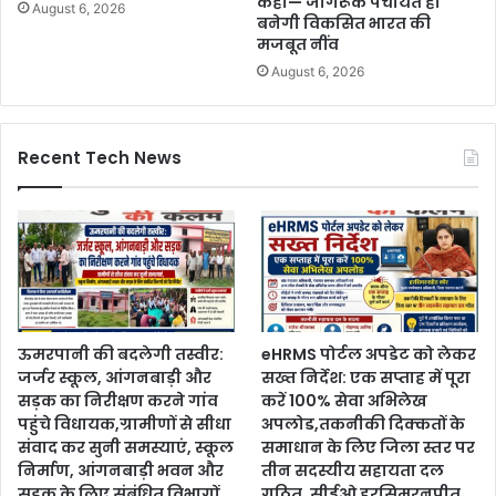
कहा— जागरूक पंचायत ही
August 6, 2026
बनेगी विकसित भारत की
मजबूत नींव
August 6, 2026
Recent Tech News
ऊमरपानी की बदलेगी तस्वीर:
eHRMS पोर्टल अपडेट को लेकर
जर्जर स्कूल, आंगनबाड़ी और
सख्त निर्देश: एक सप्ताह में पूरा
सड़क का निरीक्षण करने गांव
करें 100% सेवा अभिलेख
पहुंचे विधायक,ग्रामीणों से सीधा
अपलोड,तकनीकी दिक्कतों के
संवाद कर सुनी समस्याएं, स्कूल
समाधान के लिए जिला स्तर पर
निर्माण, आंगनबाड़ी भवन और
तीन सदस्यीय सहायता दल
सड़क के लिए संबंधित विभागों
गठित, सीईओ हरसिमरनप्रीत