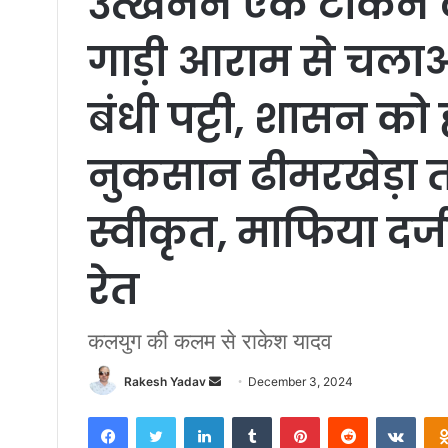
उत्खनन एक टोकन 
गाड़ी आराम से चलाओ 
बंधी पट्टी, शासन को 
नुकसान ढीमरखेड़ा तह
स्वीकृत, माफिया दर्ज
रेत
कलयुग की कलम से राकेश यादव
Rakesh Yadav
S
December 3, 2024
e
Facebook
Twitter
LinkedIn
Tumblr
Pinterest
Reddit
VKontakte
n