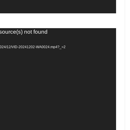
 source(s) not found
ds/2024/12/VID-20241202-WA0024.mp4?_=2