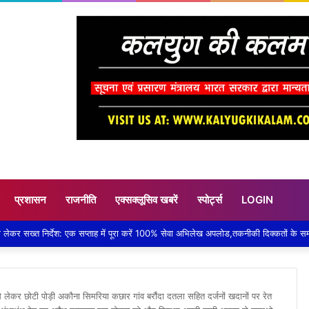
प्रशासन
राजनीति
एक्सक्लूसिव खबरें
स्पोर्ट्स
LOGIN
े लेकर छोटी पोड़ी अकौना सिमरिया कछार गांव बरौ॑दा दतला सहित दर्जनों खदानों पर रेत