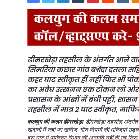
d
a
n
e
m
a
i
l
ढीमरखेड़ा तहसील के अंतर्गत आने वा
सिमरिया कछार गांव बरौ॑दा दतला सहित
कहर
घाट स्वीकृत हीं नहीं फिर भी प
का अवैध उत्खनन एक टोकन लो और 
प्रशासन के आंखों में बंधी पट्टी, शा
तहसील में मात्र 2 घाट स्वीकृत, माफिया
कलयुग की कलम ढीमरखेड़ा
-ढीमरखेड़ा तहसील अंतर्गत 
खदानों मैं
जहां पर खनिज-गौण नियमों की धज्जियां उड़ाक
इस घाट में पर्यावरण विभाग की अनुमति नहीं दी गई जिस