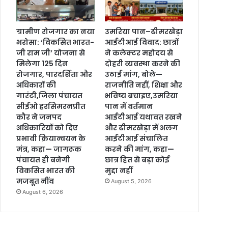
ग्रामीण रोजगार का नया
उमरिया पान–ढीमरखेड़ा
भरोसा: ‘विकसित भारत-
आईटीआई विवाद: छात्रों
जी राम जी’ योजना से
ने कलेक्टर महोदय से
मिलेगा 125 दिन
दोहरी व्यवस्था करने की
रोजगार, पारदर्शिता और
उठाई मांग, बोले—
अधिकारों की
राजनीति नहीं, शिक्षा और
गारंटी,जिला पंचायत
भविष्य बचाइए,उमरिया
सीईओ हरसिमरनप्रीत
पान में वर्तमान
कौर ने जनपद
आईटीआई यथावत रखने
अधिकारियों को दिए
और ढीमरखेड़ा में अलग
प्रभावी क्रियान्वयन के
आईटीआई संचालित
मंत्र, कहा— जागरूक
करने की मांग, कहा—
पंचायत ही बनेगी
छात्र हित से बड़ा कोई
विकसित भारत की
मुद्दा नहीं
मजबूत नींव
August 5, 2026
August 6, 2026