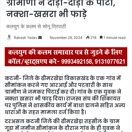
ग्रामीणों ने दौड़ा-दौड़ा के पीटा,
नक्शा-खसरा भी फाड़े
कलयुग के कलम से सोनू त्रिपाठी
Rakesh Yadav
S
November 29, 2024
218
1 minute read
e
n
d
a
n
कटनी-
जिले के ढीमरखेडा विकासखंड के एक गांव में
e
सीमांकन करने गए आरआई और पटवारी के साथ
m
ग्रामीण ने जमकर पिटाई कर दी। गांव के एक युवक ने
a
नक्शा खसरा भी फाड़ दिया। राजस्व संघ की शिकायत
i
पर पुलिस ने शासकीय कार्य में बाधा डालने सहित अन्य
l
धाराओं के तहत मामला दर्ज किया है।
दरअसल कटनी जिले की ढीमरखेड़ा तहसील के ग्राम
गूडा में जमीन सीमांकन के दौरान गांव के ही युवक ने