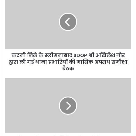
r
E
m
a
i
l
a
d
d
कटनी जिले के स्लीमनाबाद SDOP श्री अखिलेश गौर
r
द्वारा ली गई थाना प्रभारियों की मासिक अपराध समीक्षा
e
बैठक
s
s