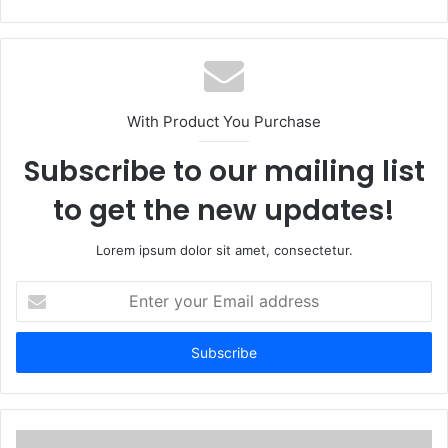
e
b
s
i
t
With Product You Purchase
e
Subscribe to our mailing list
to get the new updates!
Lorem ipsum dolor sit amet, consectetur.
E
n
t
e
r
y
o
u