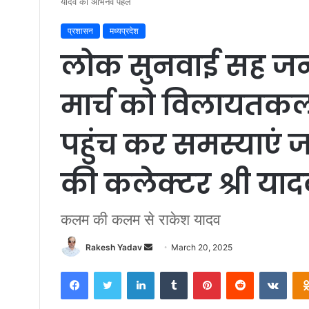
यादव की अभिनव पहल
प्रशासन
मध्यप्रदेश
लोक सुनवाई सह जनस
मार्च को विलायतकला
पहुंच कर समस्याएं
की कलेक्टर श्री य
कलम की कलम से राकेश यादव
Rakesh Yadav
S
March 20, 2025
e
Facebook
Twitter
LinkedIn
Tumblr
Pinterest
Reddit
VKontakte
n
d