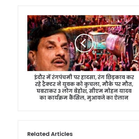
o
u
r
E
m
a
i
l
a
d
d
r
इंदौर में रंगपंचमी पर हादसा, रंग छिड़काव कर
e
रहे ट्रैक्टर ने युवक को कुचला, मौके पर मौत,
s
घबराकर 3 लोग बेहोश, सीएम मोहन यादव
s
का कार्यक्रम कैंसिल, मुआवजे का ऐलान
Related Articles