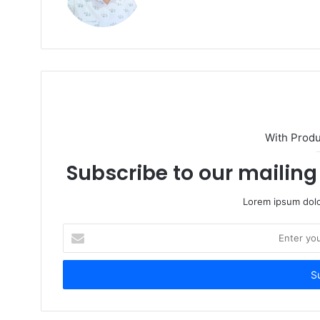
b
s
i
t
e
With Prod
Subscribe to our mailing 
Lorem ipsum dolo
E
n
t
e
r
y